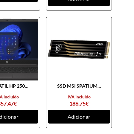
TIL HP 250...
SSD MSI SPATIUM...
A incluido
IVA incluido
857,47
€
186,75
€
dicionar
Adicionar