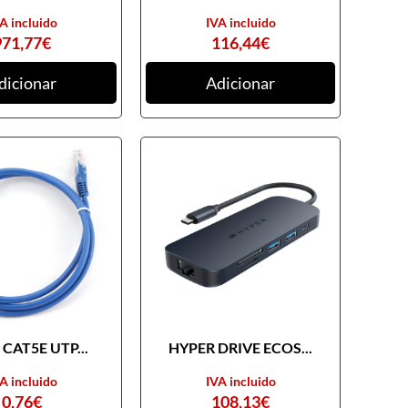
A incluido
IVA incluido
971,77
€
116,44
€
dicionar
Adicionar
CAT5E UTP...
HYPER DRIVE ECOS...
A incluido
IVA incluido
0,76
€
108,13
€