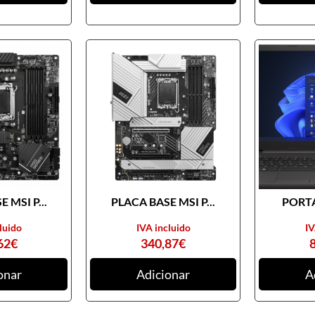
 MSI P...
PLACA BASE MSI P...
PORTA
luido
IVA incluido
IV
62
€
340,87
€
onar
Adicionar
A