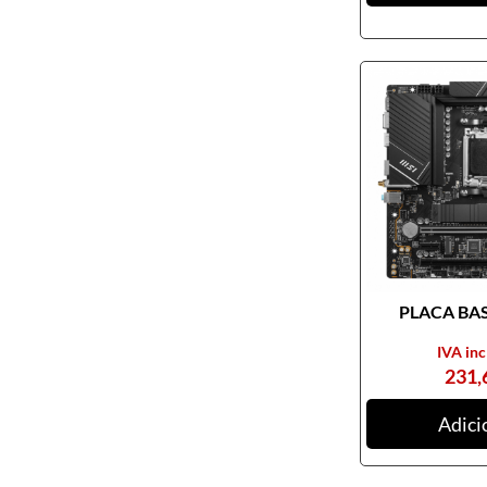
PLACA BASE
IVA inc
231,
Adici