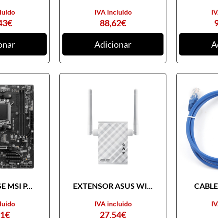
luido
IVA incluido
IV
43
€
88,62
€
onar
Adicionar
A
 MSI P...
EXTENSOR ASUS WI...
CABLE 
luido
IVA incluido
IV
31
€
27,54
€