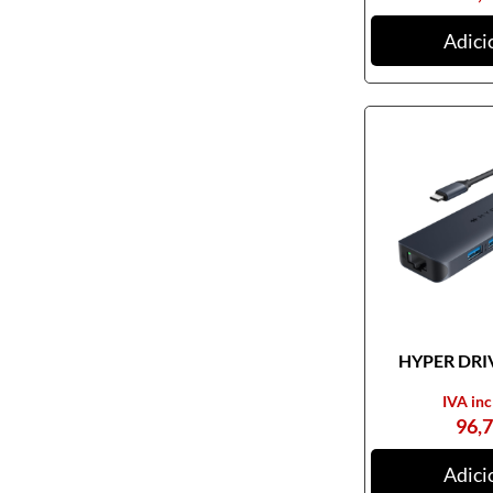
Adici
HYPER DRIV
IVA inc
96,
Adici