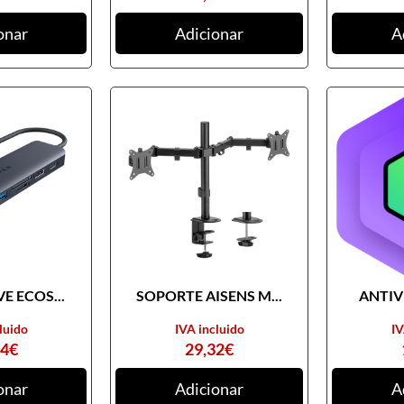
onar
Adicionar
A
E ECOS...
SOPORTE AISENS M...
ANTIVI
luido
IVA incluido
IV
74
€
29,32
€
onar
Adicionar
A