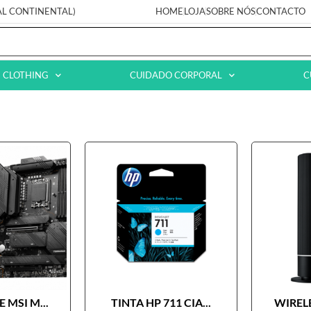
AL CONTINENTAL)
HOME
LOJA
SOBRE NÓS
CONTACTO
CLOTHING
CUIDADO CORPORAL
C
 MSI M...
TINTA HP 711 CIA...
WIRELE