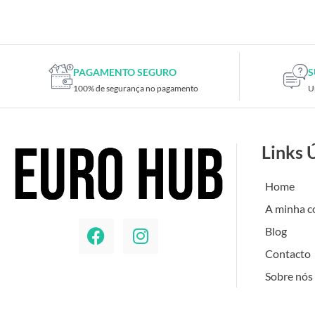
PAGAMENTO SEGURO
S
100% de segurança no pagamento
U
Links 
Home
A minha c
Blog
Contacto
Sobre nós