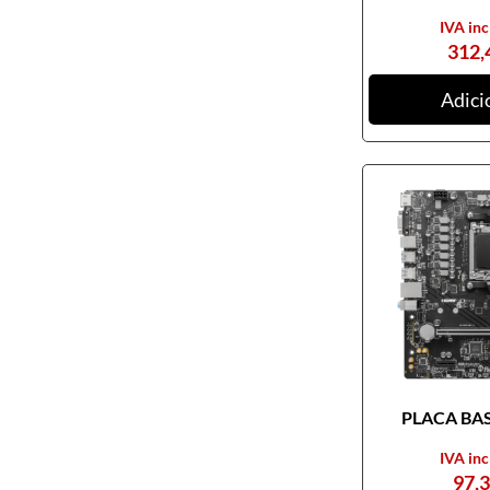
IVA inc
312,
Adici
PLACA BASE
IVA inc
97,