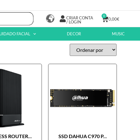
0
CRIAR CONTA
0,00
€
/ LOGIN
UIDADO FACIAL
DECOR
MUSIC
SS ROUTER...
SSD DAHUA C970 P...