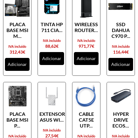
PLACA
TINTA HP
WIRELESS
SSD
BASE MSI
711 CIA...
ROUTER...
DAHUA
M...
C970 P...
IVA incluido
IVA incluido
88,62
€
971,77
€
IVA incluido
IVA incluido
312,43
€
116,44
€
Adicionar
Adicionar
Adicionar
Adicionar
PLACA
EXTENSOR
CABLE
HYPER
BASE MSI
ASUS WI...
CAT5E
DRIVE
P...
UTP...
ECOS...
IVA incluido
27,54
€
IVA incluido
IVA incluido
IVA incluido