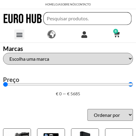
HOME
LOJA
SOBRE NÓS
CONTACTO
0
Marcas
Preço
€
0
—
€
5685