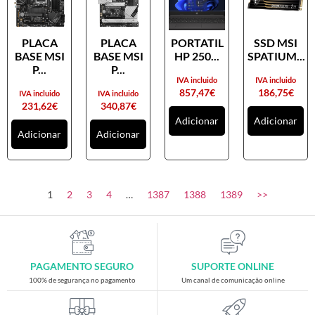
PLACA
PLACA
PORTATIL
SSD MSI
BASE MSI
BASE MSI
HP 250...
SPATIUM...
P...
P...
IVA incluido
IVA incluido
857,47
€
186,75
€
IVA incluido
IVA incluido
231,62
€
340,87
€
Adicionar
Adicionar
Adicionar
Adicionar
1
2
3
4
…
1387
1388
1389
>>
PAGAMENTO SEGURO
SUPORTE ONLINE
100% de segurança no pagamento
Um canal de comunicação online