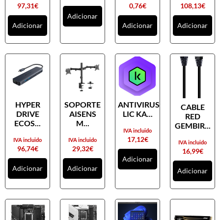
97,31
€
0,76
€
108,13
€
Adicionar
Adicionar
Adicionar
Adicionar
HYPER
SOPORTE
ANTIVIRUS
CABLE
DRIVE
AISENS
LIC KA...
RED
ECOS...
M...
GEMBIR...
IVA incluido
17,12
€
IVA incluido
IVA incluido
IVA incluido
96,74
€
29,32
€
16,99
€
Adicionar
Adicionar
Adicionar
Adicionar