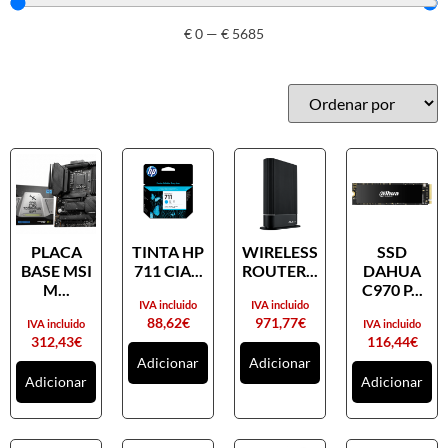
€
0
—
€
5685
PLACA
TINTA HP
WIRELESS
SSD
BASE MSI
711 CIA...
ROUTER...
DAHUA
M...
C970 P...
IVA incluido
IVA incluido
88,62
€
971,77
€
IVA incluido
IVA incluido
312,43
€
116,44
€
Adicionar
Adicionar
Adicionar
Adicionar