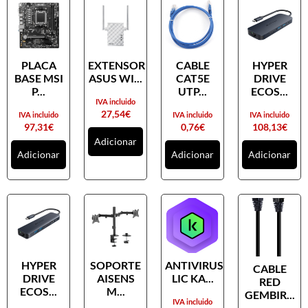
PLACA
EXTENSOR
CABLE
HYPER
BASE MSI
ASUS WI...
CAT5E
DRIVE
P...
UTP...
ECOS...
IVA incluido
27,54
€
IVA incluido
IVA incluido
IVA incluido
97,31
€
0,76
€
108,13
€
Adicionar
Adicionar
Adicionar
Adicionar
HYPER
SOPORTE
ANTIVIRUS
CABLE
DRIVE
AISENS
LIC KA...
RED
ECOS...
M...
GEMBIR...
IVA incluido