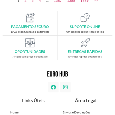
1
2
3
4
…
1387
1388
1389
>>
PAGAMENTO SEGURO
SUPORTE ONLINE
100% de segurança no pagamento
Um canal de comunicação online
OPORTUNIDADES
ENTREGAS RÁPIDAS
Artigos com preço e qualidade
Entregas rápidas dos pedidos
Links Úteis
Área Legal
Home
Envios e Devoluções