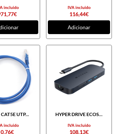
A incluido
IVA incluido
971,77
€
116,44
€
dicionar
Adicionar
CAT5E UTP...
HYPER DRIVE ECOS...
A incluido
IVA incluido
0,76
€
108,13
€