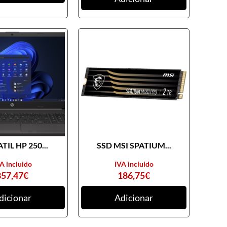
TIL HP 250...
SSD MSI SPATIUM...
A incluido
IVA incluido
857,47
€
186,75
€
dicionar
Adicionar