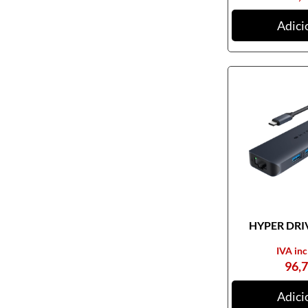
Adici
HYPER DRIV
IVA inc
96,
Adici