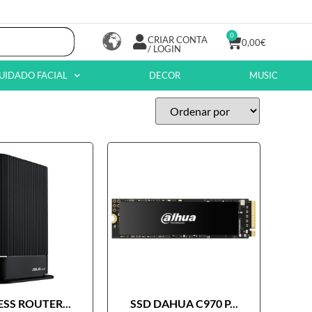
0
CRIAR CONTA
0,00
€
/ LOGIN
UIDADO FACIAL
DECOR
MUSIC
SS ROUTER...
SSD DAHUA C970 P...