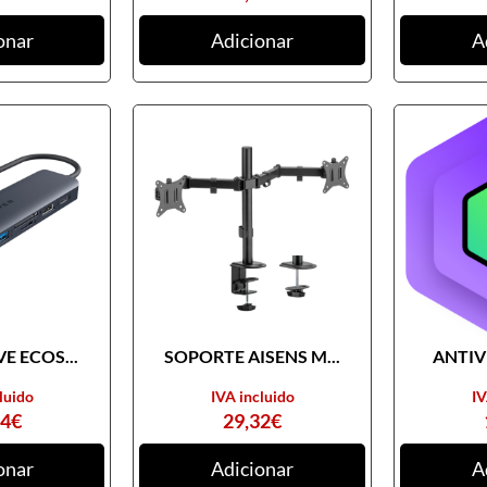
onar
Adicionar
A
E ECOS...
SOPORTE AISENS M...
ANTIVI
luido
IVA incluido
IV
74
€
29,32
€
onar
Adicionar
A