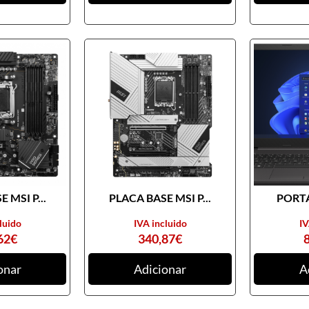
 MSI P...
PLACA BASE MSI P...
PORTA
luido
IVA incluido
IV
62
€
340,87
€
onar
Adicionar
A