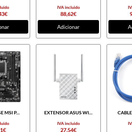
luido
IVA incluido
IV
43
€
88,62
€
onar
Adicionar
A
 MSI P...
EXTENSOR ASUS WI...
CABLE 
luido
IVA incluido
IV
31
€
27,54
€