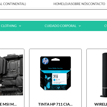
AL CONTINENTAL)
HOME
LOJA
SOBRE NÓS
CONTACTO
CLOTHING
CUIDADO CORPORAL
C
 MSI M...
TINTA HP 711 CIA...
WIRELE