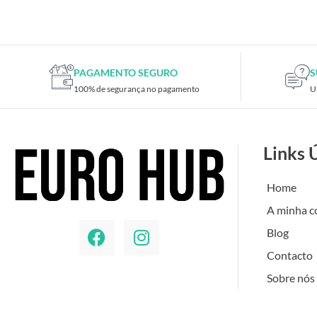
PAGAMENTO SEGURO
S
100% de segurança no pagamento
U
Links 
Home
A minha c
Blog
Contacto
Sobre nós