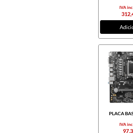
IVA inc
312,
Adici
PLACA BASE
IVA inc
97,