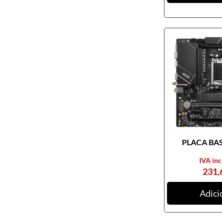
PLACA BASE
IVA inc
231,
Adici