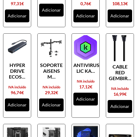
97,31
€
0,76
€
108,13
€
Adicionar
Adicionar
Adicionar
Adicionar
HYPER
SOPORTE
ANTIVIRUS
CABLE
DRIVE
AISENS
LIC KA...
RED
ECOS...
M...
GEMBIR...
IVA incluido
17,12
€
IVA incluido
IVA incluido
IVA incluido
96,74
€
29,32
€
16,99
€
Adicionar
Adicionar
Adicionar
Adicionar