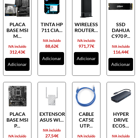
PLACA
TINTA HP
WIRELESS
SSD
BASE MSI
711 CIA...
ROUTER...
DAHUA
M...
C970 P...
IVA incluido
IVA incluido
88,62
€
971,77
€
IVA incluido
IVA incluido
312,43
€
116,44
€
Adicionar
Adicionar
Adicionar
Adicionar
PLACA
EXTENSOR
CABLE
HYPER
BASE MSI
ASUS WI...
CAT5E
DRIVE
P...
UTP...
ECOS...
IVA incluido
27,54
€
IVA incluido
IVA incluido
IVA incluido