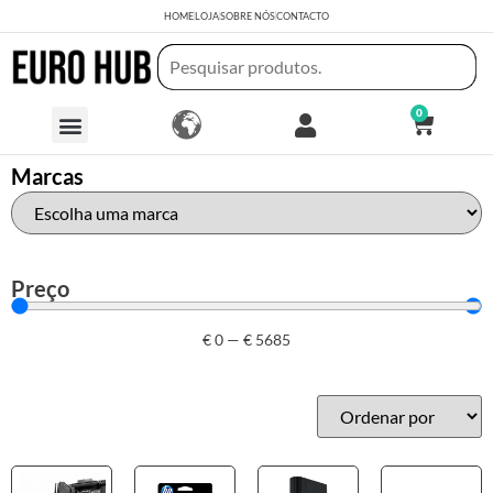
HOME
LOJA
SOBRE NÓS
CONTACTO
0
Marcas
Preço
€
0
—
€
5685