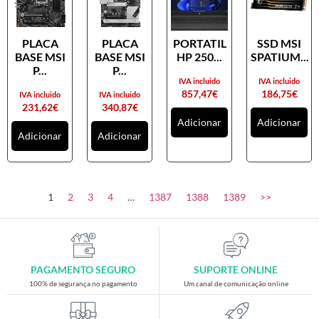
PLACA
PLACA
PORTATIL
SSD MSI
BASE MSI
BASE MSI
HP 250...
SPATIUM...
P...
P...
IVA incluido
IVA incluido
857,47
€
186,75
€
IVA incluido
IVA incluido
231,62
€
340,87
€
Adicionar
Adicionar
Adicionar
Adicionar
1
2
3
4
…
1387
1388
1389
>>
PAGAMENTO SEGURO
SUPORTE ONLINE
100% de segurança no pagamento
Um canal de comunicação online