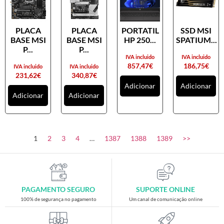
PLACA
PLACA
PORTATIL
SSD MSI
BASE MSI
BASE MSI
HP 250...
SPATIUM...
P...
P...
IVA incluido
IVA incluido
857,47
€
186,75
€
IVA incluido
IVA incluido
231,62
€
340,87
€
Adicionar
Adicionar
Adicionar
Adicionar
1
2
3
4
…
1387
1388
1389
>>
PAGAMENTO SEGURO
SUPORTE ONLINE
100% de segurança no pagamento
Um canal de comunicação online