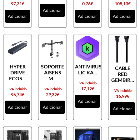
97,31
€
0,76
€
108,13
€
Adicionar
Adicionar
Adicionar
Adicionar
HYPER
SOPORTE
ANTIVIRUS
CABLE
DRIVE
AISENS
LIC KA...
RED
ECOS...
M...
GEMBIR...
IVA incluido
17,12
€
IVA incluido
IVA incluido
IVA incluido
96,74
€
29,32
€
16,99
€
Adicionar
Adicionar
Adicionar
Adicionar