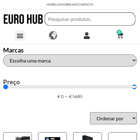
HOME
LOJA
SOBRE NÓS
CONTACTO
0
Marcas
Preço
€
0
—
€
5685