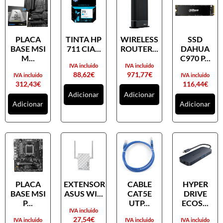
PLACA
TINTA HP
WIRELESS
SSD
BASE MSI
711 CIA...
ROUTER...
DAHUA
M...
C970 P...
IVA incluido
IVA incluido
88,62
€
971,77
€
IVA incluido
IVA incluido
312,43
€
116,44
€
Adicionar
Adicionar
Adicionar
Adicionar
PLACA
EXTENSOR
CABLE
HYPER
BASE MSI
ASUS WI...
CAT5E
DRIVE
P...
UTP...
ECOS...
IVA incluido
27,54
€
IVA incluido
IVA incluido
IVA incluido