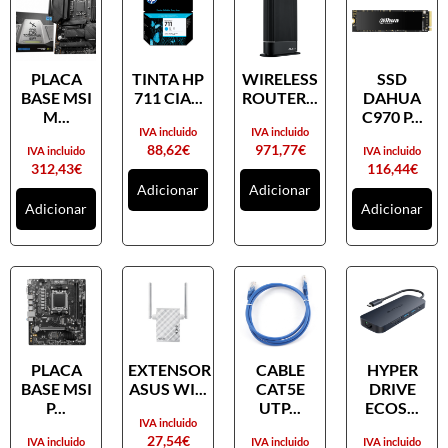
PLACA
TINTA HP
WIRELESS
SSD
BASE MSI
711 CIA...
ROUTER...
DAHUA
M...
C970 P...
IVA incluido
IVA incluido
88,62
€
971,77
€
IVA incluido
IVA incluido
312,43
€
116,44
€
Adicionar
Adicionar
Adicionar
Adicionar
PLACA
EXTENSOR
CABLE
HYPER
BASE MSI
ASUS WI...
CAT5E
DRIVE
P...
UTP...
ECOS...
IVA incluido
27,54
€
IVA incluido
IVA incluido
IVA incluido