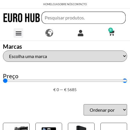
HOME
LOJA
SOBRE NÓS
CONTACTO
0
Marcas
Preço
€
0
—
€
5685