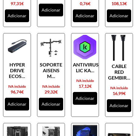
97,31
€
0,76
€
108,13
€
Adicionar
Adicionar
Adicionar
Adicionar
HYPER
SOPORTE
ANTIVIRUS
CABLE
DRIVE
AISENS
LIC KA...
RED
ECOS...
M...
GEMBIR...
IVA incluido
17,12
€
IVA incluido
IVA incluido
IVA incluido
96,74
€
29,32
€
16,99
€
Adicionar
Adicionar
Adicionar
Adicionar