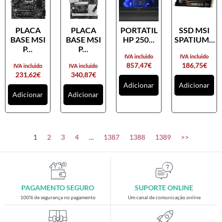
PLACA
PLACA
PORTATIL
SSD MSI
BASE MSI
BASE MSI
HP 250...
SPATIUM...
P...
P...
IVA incluido
IVA incluido
857,47
€
186,75
€
IVA incluido
IVA incluido
231,62
€
340,87
€
Adicionar
Adicionar
Adicionar
Adicionar
1
2
3
4
…
1387
1388
1389
>>
PAGAMENTO SEGURO
SUPORTE ONLINE
100% de segurança no pagamento
Um canal de comunicação online