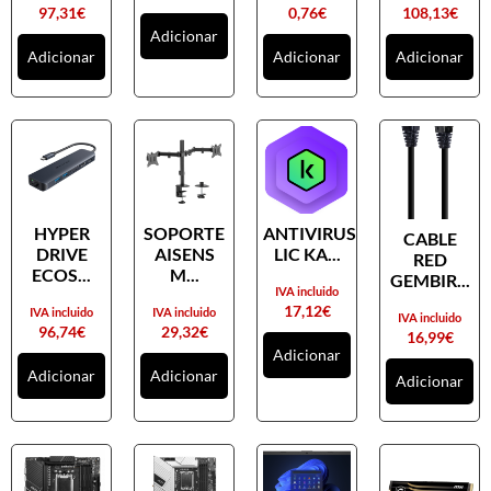
97,31
€
0,76
€
108,13
€
Adicionar
Adicionar
Adicionar
Adicionar
HYPER
SOPORTE
ANTIVIRUS
CABLE
DRIVE
AISENS
LIC KA...
RED
ECOS...
M...
GEMBIR...
IVA incluido
17,12
€
IVA incluido
IVA incluido
IVA incluido
96,74
€
29,32
€
16,99
€
Adicionar
Adicionar
Adicionar
Adicionar