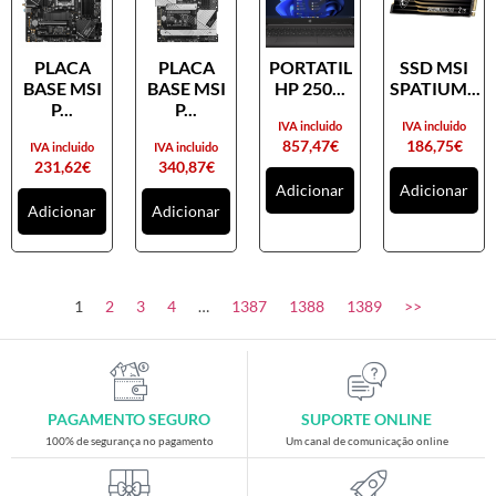
PLACA
PLACA
PORTATIL
SSD MSI
BASE MSI
BASE MSI
HP 250...
SPATIUM...
P...
P...
IVA incluido
IVA incluido
857,47
€
186,75
€
IVA incluido
IVA incluido
231,62
€
340,87
€
Adicionar
Adicionar
Adicionar
Adicionar
1
2
3
4
…
1387
1388
1389
>>
PAGAMENTO SEGURO
SUPORTE ONLINE
100% de segurança no pagamento
Um canal de comunicação online