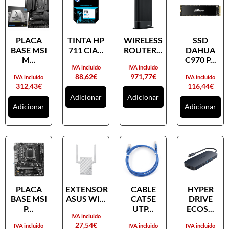
PLACA
TINTA HP
WIRELESS
SSD
BASE MSI
711 CIA...
ROUTER...
DAHUA
M...
C970 P...
IVA incluido
IVA incluido
88,62
€
971,77
€
IVA incluido
IVA incluido
312,43
€
116,44
€
Adicionar
Adicionar
Adicionar
Adicionar
PLACA
EXTENSOR
CABLE
HYPER
BASE MSI
ASUS WI...
CAT5E
DRIVE
P...
UTP...
ECOS...
IVA incluido
27,54
€
IVA incluido
IVA incluido
IVA incluido