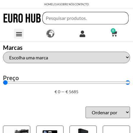
HOME
LOJA
SOBRE NÓS
CONTACTO
0
Marcas
Preço
€
0
—
€
5685