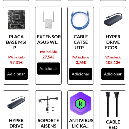
PLACA
EXTENSOR
CABLE
HYPER
BASE MSI
ASUS WI...
CAT5E
DRIVE
P...
UTP...
ECOS...
IVA incluido
27,54
€
IVA incluido
IVA incluido
IVA incluido
97,31
€
0,76
€
108,13
€
Adicionar
Adicionar
Adicionar
Adicionar
HYPER
SOPORTE
ANTIVIRUS
CABLE
DRIVE
AISENS
LIC KA...
RED