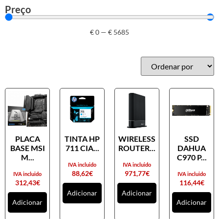
Preço
€
0
—
€
5685
PLACA
TINTA HP
WIRELESS
SSD
BASE MSI
711 CIA...
ROUTER...
DAHUA
M...
C970 P...
IVA incluido
IVA incluido
88,62
€
971,77
€
IVA incluido
IVA incluido
312,43
€
116,44
€
Adicionar
Adicionar
Adicionar
Adicionar