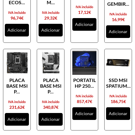
ECOS...
M...
GEMBIR...
IVA incluido
17,12
€
IVA incluido
IVA incluido
IVA incluido
96,74
€
29,32
€
16,99
€
Adicionar
Adicionar
Adicionar
Adicionar
PLACA
PLACA
PORTATIL
SSD MSI
BASE MSI
BASE MSI
HP 250...
SPATIUM...
P...
P...
IVA incluido
IVA incluido
857,47
€
186,75
€
IVA incluido
IVA incluido
231,62
€
340,87
€
Adicionar
Adicionar
Adicionar
Adicionar