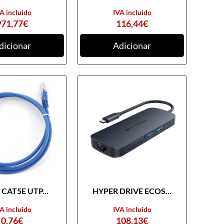
A incluido
IVA incluido
971,77
€
116,44
€
dicionar
Adicionar
CAT5E UTP...
HYPER DRIVE ECOS...
A incluido
IVA incluido
0,76
€
108,13
€