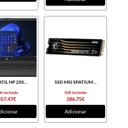
TIL HP 250...
SSD MSI SPATIUM...
A incluido
IVA incluido
857,47
€
186,75
€
dicionar
Adicionar