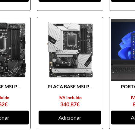
 MSI P...
PLACA BASE MSI P...
PORTA
luido
IVA incluido
IV
62
€
340,87
€
onar
Adicionar
A