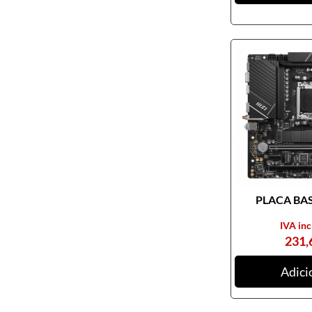
PLACA BASE
IVA inc
231,
Adici