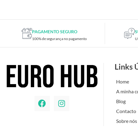
PAGAMENTO SEGURO
S
100% de segurança no pagamento
U
Links 
Home
A minha c
Blog
Contacto
Sobre nós