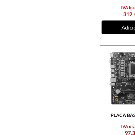
IVA inc
312,
Adici
PLACA BASE
IVA inc
97,