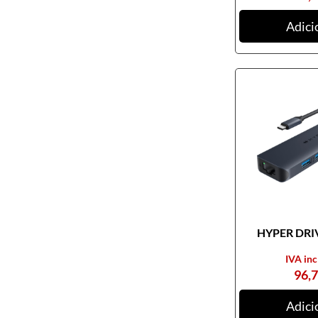
Adici
HYPER DRIV
IVA inc
96,
Adici