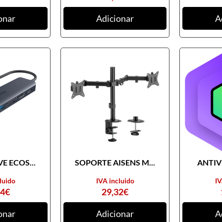
onar
Adicionar
A
E ECOS...
SOPORTE AISENS M...
ANTIVI
luido
IVA incluido
IV
74
€
29,32
€
onar
Adicionar
A