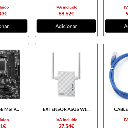
luido
IVA incluido
IV
43
€
88,62
€
onar
Adicionar
A
 MSI P...
EXTENSOR ASUS WI...
CABLE 
luido
IVA incluido
IV
31
€
27,54
€