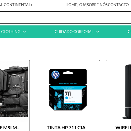
AL CONTINENTAL)
HOME
LOJA
SOBRE NÓS
CONTACTO
CLOTHING
CUIDADO CORPORAL
C
 MSI M...
TINTA HP 711 CIA...
WIRELE