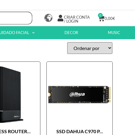
0
CRIAR CONTA
0,00
€
/ LOGIN
UIDADO FACIAL
DECOR
MUSIC
SS ROUTER...
SSD DAHUA C970 P...