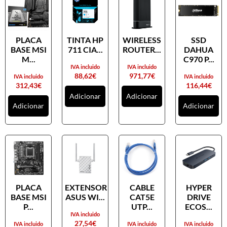
PLACA
TINTA HP
WIRELESS
SSD
BASE MSI
711 CIA...
ROUTER...
DAHUA
M...
C970 P...
IVA incluido
IVA incluido
88,62
€
971,77
€
IVA incluido
IVA incluido
312,43
€
116,44
€
Adicionar
Adicionar
Adicionar
Adicionar
PLACA
EXTENSOR
CABLE
HYPER
BASE MSI
ASUS WI...
CAT5E
DRIVE
P...
UTP...
ECOS...
IVA incluido
27,54
€
IVA incluido
IVA incluido
IVA incluido