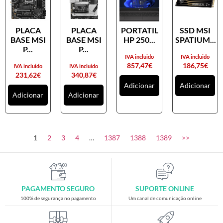
PLACA
PLACA
PORTATIL
SSD MSI
BASE MSI
BASE MSI
HP 250...
SPATIUM...
P...
P...
IVA incluido
IVA incluido
857,47
€
186,75
€
IVA incluido
IVA incluido
231,62
€
340,87
€
Adicionar
Adicionar
Adicionar
Adicionar
1
2
3
4
…
1387
1388
1389
>>
PAGAMENTO SEGURO
SUPORTE ONLINE
100% de segurança no pagamento
Um canal de comunicação online