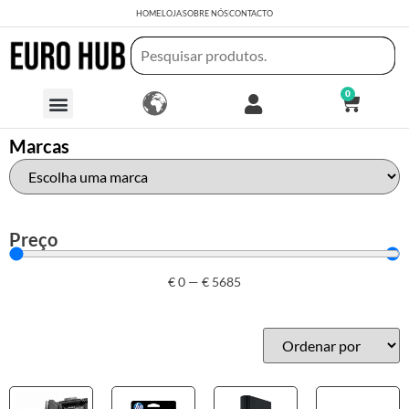
HOME
LOJA
SOBRE NÓS
CONTACTO
0
Marcas
Preço
€
0
—
€
5685