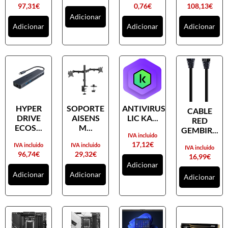
97,31
€
0,76
€
108,13
€
Adicionar
Adicionar
Adicionar
Adicionar
HYPER
SOPORTE
ANTIVIRUS
CABLE
DRIVE
AISENS
LIC KA...
RED
ECOS...
M...
GEMBIR...
IVA incluido
17,12
€
IVA incluido
IVA incluido
IVA incluido
96,74
€
29,32
€
16,99
€
Adicionar
Adicionar
Adicionar
Adicionar