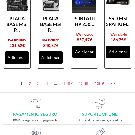
PLACA
PLACA
PORTATIL
SSD MSI
BASE MSI
BASE MSI
HP 250...
SPATIUM...
P...
P...
IVA incluido
IVA incluido
857,47
€
186,75
€
IVA incluido
IVA incluido
231,62
€
340,87
€
Adicionar
Adicionar
Adicionar
Adicionar
1
2
3
4
…
1387
1388
1389
>>
PAGAMENTO SEGURO
SUPORTE ONLINE
100% de segurança no pagamento
Um canal de comunicação online