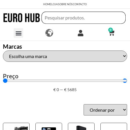
HOME
LOJA
SOBRE NÓS
CONTACTO
0
Marcas
Preço
€
0
—
€
5685