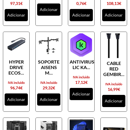
97,31
€
0,76
€
108,13
€
Adicionar
Adicionar
Adicionar
Adicionar
HYPER
SOPORTE
ANTIVIRUS
CABLE
DRIVE
AISENS
LIC KA...
RED
ECOS...
M...
GEMBIR...
IVA incluido
17,12
€
IVA incluido
IVA incluido
IVA incluido
96,74
€
29,32
€
16,99
€
Adicionar
Adicionar
Adicionar
Adicionar