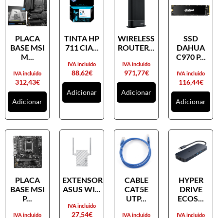
PLACA
TINTA HP
WIRELESS
SSD
BASE MSI
711 CIA...
ROUTER...
DAHUA
M...
C970 P...
IVA incluido
IVA incluido
88,62
€
971,77
€
IVA incluido
IVA incluido
312,43
€
116,44
€
Adicionar
Adicionar
Adicionar
Adicionar
PLACA
EXTENSOR
CABLE
HYPER
BASE MSI
ASUS WI...
CAT5E
DRIVE
P...
UTP...
ECOS...
IVA incluido
27,54
€
IVA incluido
IVA incluido
IVA incluido