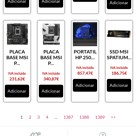
Adicionar
Adicionar
Adicionar
PLACA
PLACA
PORTATIL
SSD MSI
BASE MSI
BASE MSI
HP 250...
SPATIUM...
P...
P...
IVA incluido
IVA incluido
857,47
€
186,75
€
IVA incluido
IVA incluido
231,62
€
340,87
€
Adicionar
Adicionar
Adicionar
Adicionar
1
2
3
4
…
1387
1388
1389
>>