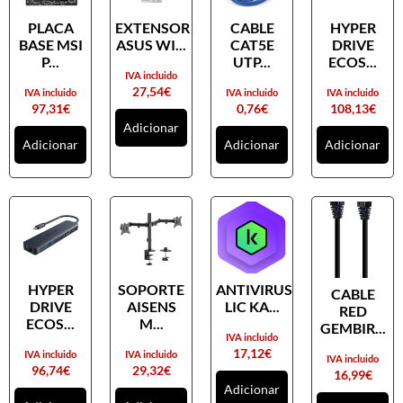
PLACA
EXTENSOR
CABLE
HYPER
BASE MSI
ASUS WI...
CAT5E
DRIVE
P...
UTP...
ECOS...
IVA incluido
27,54
€
IVA incluido
IVA incluido
IVA incluido
97,31
€
0,76
€
108,13
€
Adicionar
Adicionar
Adicionar
Adicionar
HYPER
SOPORTE
ANTIVIRUS
CABLE
DRIVE
AISENS
LIC KA...
RED
ECOS...
M...
GEMBIR...
IVA incluido
17,12
€
IVA incluido
IVA incluido
IVA incluido
96,74
€
29,32
€
16,99
€
Adicionar