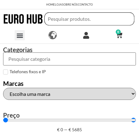
HOME
LOJA
SOBRE NÓS
CONTACTO
0
Categorias
Telefones fixos e IP
Marcas
Preço
€
0
—
€
5685