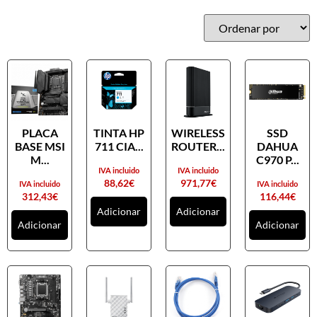
PLACA
TINTA HP
WIRELESS
SSD
BASE MSI
711 CIA...
ROUTER...
DAHUA
M...
C970 P...
IVA incluido
IVA incluido
88,62
€
971,77
€
IVA incluido
IVA incluido
312,43
€
116,44
€
Adicionar
Adicionar
Adicionar
Adicionar