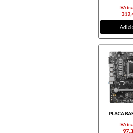
IVA inc
312,
Adici
PLACA BASE
IVA inc
97,