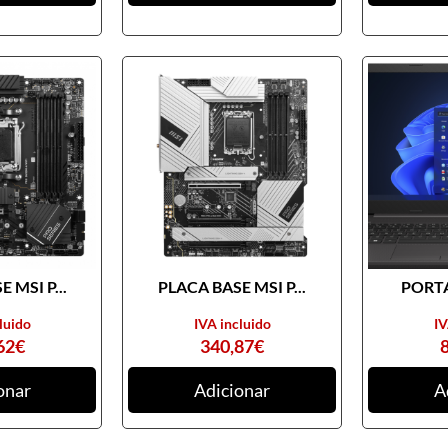
 MSI P...
PLACA BASE MSI P...
PORTA
luido
IVA incluido
IV
62
€
340,87
€
onar
Adicionar
A