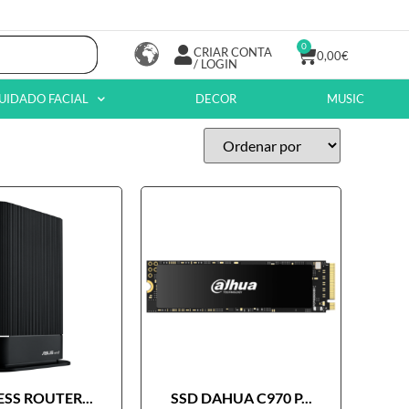
0
CRIAR CONTA
0,00
€
/ LOGIN
UIDADO FACIAL
DECOR
MUSIC
SS ROUTER...
SSD DAHUA C970 P...