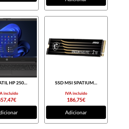
TIL HP 250...
SSD MSI SPATIUM...
A incluido
IVA incluido
857,47
€
186,75
€
dicionar
Adicionar