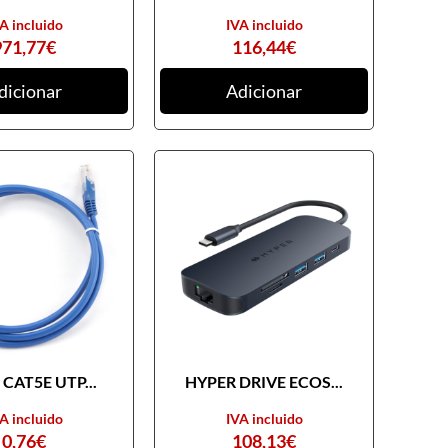
A incluido
IVA incluido
971,77
€
116,44
€
dicionar
Adicionar
CAT5E UTP...
HYPER DRIVE ECOS...
A incluido
IVA incluido
0,76
€
108,13
€