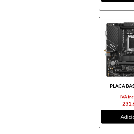
PLACA BASE
IVA inc
231,
Adici