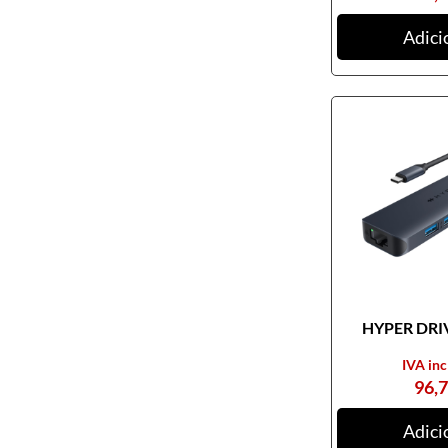
Adici
HYPER DRIV
IVA inc
96,
Adici