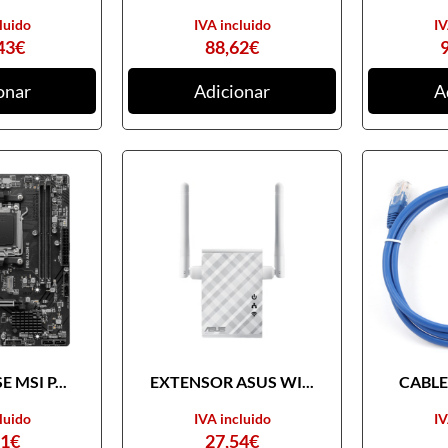
luido
IVA incluido
IV
43
€
88,62
€
onar
Adicionar
A
 MSI P...
EXTENSOR ASUS WI...
CABLE 
luido
IVA incluido
IV
31
€
27,54
€