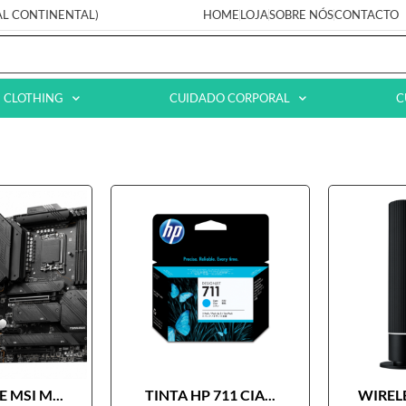
AL CONTINENTAL)
HOME
LOJA
SOBRE NÓS
CONTACTO
CLOTHING
CUIDADO CORPORAL
C
 MSI M...
TINTA HP 711 CIA...
WIRELE