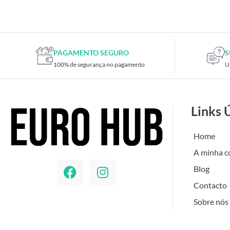
PAGAMENTO SEGURO
S
100% de segurança no pagamento
U
Links 
Home
A minha c
Blog
Contacto
Sobre nós