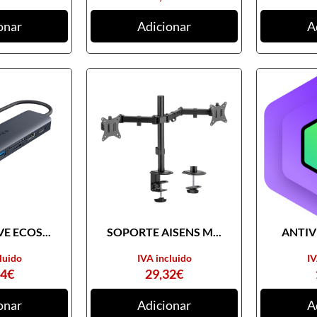
onar
Adicionar
A
E ECOS...
SOPORTE AISENS M...
ANTIVI
luido
IVA incluido
IV
74
€
29,32
€
onar
Adicionar
A