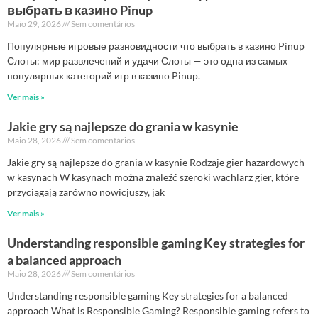
выбрать в казино Pinup
Maio 29, 2026
Sem comentários
Популярные игровые разновидности что выбрать в казино Pinup
Слоты: мир развлечений и удачи Слоты — это одна из самых
популярных категорий игр в казино Pinup.
Ver mais »
Jakie gry są najlepsze do grania w kasynie
Maio 28, 2026
Sem comentários
Jakie gry są najlepsze do grania w kasynie Rodzaje gier hazardowych
w kasynach W kasynach można znaleźć szeroki wachlarz gier, które
przyciągają zarówno nowicjuszy, jak
Ver mais »
Understanding responsible gaming Key strategies for
a balanced approach
Maio 28, 2026
Sem comentários
Understanding responsible gaming Key strategies for a balanced
approach What is Responsible Gaming? Responsible gaming refers to