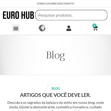
HOME
LOJA
SOBRE NÓS
CONTACTO
0
Blog
BLOG
ARTIGOS QUE VOCÊ DEVE LER.
Descubra os segredos da beleza e do estilo em nosso blog, onde
moda, bijuteria deslumbrante, cosmética inovadora, cuidado