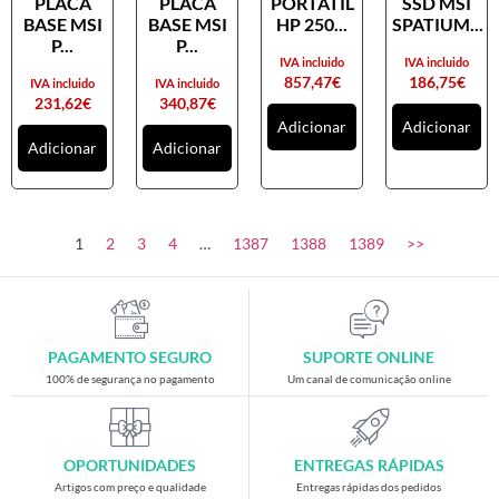
PLACA
PLACA
PORTATIL
SSD MSI
Placas gráficas
BASE MSI
BASE MSI
HP 250...
SPATIUM...
Processadores
P...
P...
IVA incluido
IVA incluido
SAIS
857,47
€
186,75
€
IVA incluido
IVA incluido
231,62
€
340,87
€
Ventoínhas
Adicionar
Adicionar
Adicionar
Adicionar
Computadores
All-in-One
Mini-PCs
1
2
3
4
…
1387
1388
1389
>>
Outros computadores
Portáteis
Torres
PAGAMENTO SEGURO
SUPORTE ONLINE
Gaming
100% de segurança no pagamento
Um canal de comunicação online
Acessórios gaming
Cadeiras gaming
OPORTUNIDADES
ENTREGAS RÁPIDAS
Merchandising
Artigos com preço e qualidade
Entregas rápidas dos pedidos