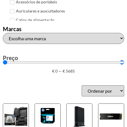
Acessórios de portáteis
Auriculares e auscultadores
Cabos de alimentação
Marcas
Colunas de Som
Hubs
Leitores de cartões
Mais acessórios USB
Preço
Malas, mochilas e bolsas
€
0
—
€
5685
Marcas
Brother
Canon
Epson
HP
Outros acessórios de informática