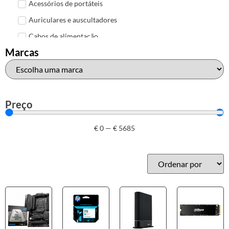
Acessórios de portáteis
Auriculares e auscultadores
Cabos de alimentação
Marcas
Colunas de Som
Hubs
Leitores de cartões
Mais acessórios USB
Preço
Malas, mochilas e bolsas
€
0
—
€
5685
Marcas
Brother
Canon
Epson
HP
Outros acessórios de informática