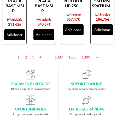
PLACA
PLACA
PORTATIL
SSD MSI
Placas gráficas
BASE MSI
BASE MSI
HP 250...
SPATIUM...
Processadores
P...
P...
IVA incluido
IVA incluido
SAIS
857,47
€
186,75
€
IVA incluido
IVA incluido
231,62
€
340,87
€
Ventoínhas
Adicionar
Adicionar
Adicionar
Adicionar
Computadores
All-in-One
Mini-PCs
1
2
3
4
…
1387
1388
1389
>>
Outros computadores
Portáteis
Torres
PAGAMENTO SEGURO
SUPORTE ONLINE
Gaming
100% de segurança no pagamento
Um canal de comunicação online
Acessórios gaming
Cadeiras gaming
OPORTUNIDADES
ENTREGAS RÁPIDAS
Merchandising
Artigos com preço e qualidade
Entregas rápidas dos pedidos