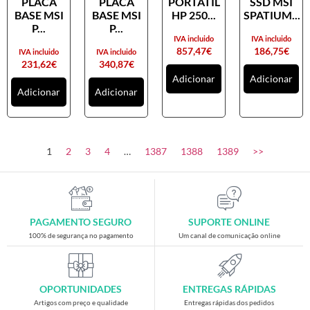
PLACA
PLACA
PORTATIL
SSD MSI
Placas gráficas
BASE MSI
BASE MSI
HP 250...
SPATIUM...
Processadores
P...
P...
IVA incluido
IVA incluido
SAIS
857,47
€
186,75
€
IVA incluido
IVA incluido
231,62
€
340,87
€
Ventoínhas
Adicionar
Adicionar
Adicionar
Adicionar
Computadores
All-in-One
Mini-PCs
1
2
3
4
…
1387
1388
1389
>>
Outros computadores
Portáteis
Torres
PAGAMENTO SEGURO
SUPORTE ONLINE
Gaming
100% de segurança no pagamento
Um canal de comunicação online
Acessórios gaming
Cadeiras gaming
OPORTUNIDADES
ENTREGAS RÁPIDAS
Merchandising
Artigos com preço e qualidade
Entregas rápidas dos pedidos