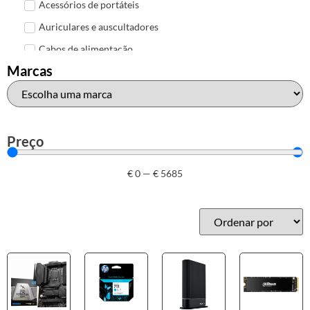
Acessórios de portáteis
Auriculares e auscultadores
Cabos de alimentação
Marcas
Colunas de Som
Hubs
Leitores de cartões
Mais acessórios USB
Preço
Malas, mochilas e bolsas
€
0
—
€
5685
Marcas
Brother
Canon
Epson
HP
Outros acessórios de informática