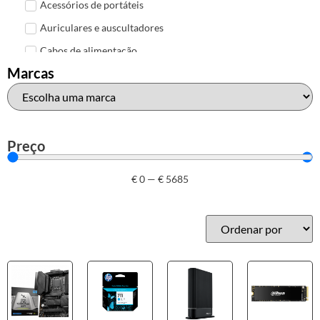
Acessórios de portáteis
Auriculares e auscultadores
Cabos de alimentação
Marcas
Colunas de Som
Hubs
Leitores de cartões
Mais acessórios USB
Preço
Malas, mochilas e bolsas
€
0
—
€
5685
Marcas
Brother
Canon
Epson
HP
Outros acessórios de informática