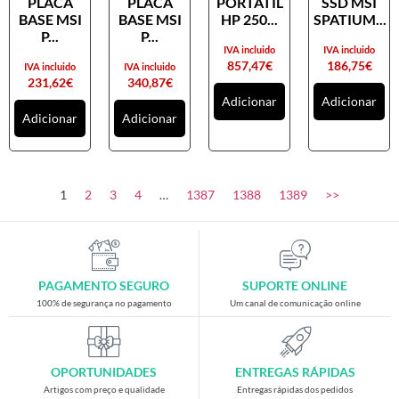
PLACA
PLACA
PORTATIL
SSD MSI
Placas gráficas
BASE MSI
BASE MSI
HP 250...
SPATIUM...
Processadores
P...
P...
IVA incluido
IVA incluido
SAIS
857,47
€
186,75
€
IVA incluido
IVA incluido
231,62
€
340,87
€
Ventoínhas
Adicionar
Adicionar
Adicionar
Adicionar
Computadores
All-in-One
Mini-PCs
1
2
3
4
…
1387
1388
1389
>>
Outros computadores
Portáteis
Torres
PAGAMENTO SEGURO
SUPORTE ONLINE
Gaming
100% de segurança no pagamento
Um canal de comunicação online
Acessórios gaming
Cadeiras gaming
OPORTUNIDADES
ENTREGAS RÁPIDAS
Merchandising
Artigos com preço e qualidade
Entregas rápidas dos pedidos