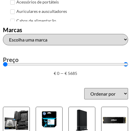
Acessórios de portáteis
Auriculares e auscultadores
Cabos de alimentação
Marcas
Colunas de Som
Hubs
Leitores de cartões
Mais acessórios USB
Preço
Malas, mochilas e bolsas
€
0
—
€
5685
Marcas
Brother
Canon
Epson
HP
Outros acessórios de informática