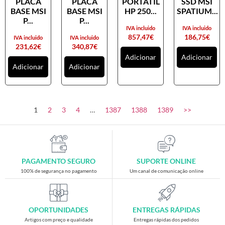
PLACA
PLACA
PORTATIL
SSD MSI
Placas gráficas
BASE MSI
BASE MSI
HP 250...
SPATIUM...
Processadores
P...
P...
IVA incluido
IVA incluido
SAIS
857,47
€
186,75
€
IVA incluido
IVA incluido
231,62
€
340,87
€
Ventoínhas
Adicionar
Adicionar
Adicionar
Adicionar
Computadores
All-in-One
Mini-PCs
1
2
3
4
…
1387
1388
1389
>>
Outros computadores
Portáteis
Torres
PAGAMENTO SEGURO
SUPORTE ONLINE
Gaming
100% de segurança no pagamento
Um canal de comunicação online
Acessórios gaming
Cadeiras gaming
OPORTUNIDADES
ENTREGAS RÁPIDAS
Merchandising
Artigos com preço e qualidade
Entregas rápidas dos pedidos