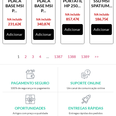
PLACA
PLACA
PORTATIL
SSD MSI
Placas gráficas
BASE MSI
BASE MSI
HP 250...
SPATIUM...
Processadores
P...
P...
IVA incluido
IVA incluido
SAIS
857,47
€
186,75
€
IVA incluido
IVA incluido
231,62
€
340,87
€
Ventoínhas
Adicionar
Adicionar
Adicionar
Adicionar
Computadores
All-in-One
Mini-PCs
1
2
3
4
…
1387
1388
1389
>>
Outros computadores
Portáteis
Torres
PAGAMENTO SEGURO
SUPORTE ONLINE
Gaming
100% de segurança no pagamento
Um canal de comunicação online
Acessórios gaming
Cadeiras gaming
OPORTUNIDADES
ENTREGAS RÁPIDAS
Merchandising
Artigos com preço e qualidade
Entregas rápidas dos pedidos