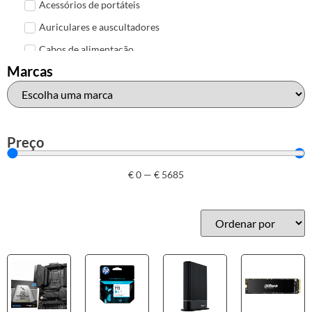
Acessórios de portáteis
Auriculares e auscultadores
Cabos de alimentação
Marcas
Colunas de Som
Hubs
Leitores de cartões
Mais acessórios USB
Preço
Malas, mochilas e bolsas
€
0
—
€
5685
Marcas
Brother
Canon
Epson
HP
Outros acessórios de informática