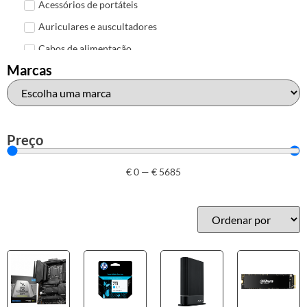
Acessórios de portáteis
Auriculares e auscultadores
Cabos de alimentação
Marcas
Colunas de Som
Hubs
Leitores de cartões
Mais acessórios USB
Preço
Malas, mochilas e bolsas
€
0
—
€
5685
Marcas
Brother
Canon
Epson
HP
Outros acessórios de informática