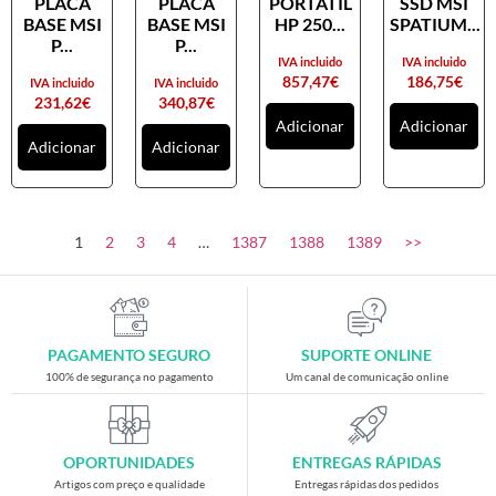
PLACA
PLACA
PORTATIL
SSD MSI
Placas gráficas
BASE MSI
BASE MSI
HP 250...
SPATIUM...
Processadores
P...
P...
IVA incluido
IVA incluido
SAIS
857,47
€
186,75
€
IVA incluido
IVA incluido
231,62
€
340,87
€
Ventoínhas
Adicionar
Adicionar
Adicionar
Adicionar
Computadores
All-in-One
Mini-PCs
1
2
3
4
…
1387
1388
1389
>>
Outros computadores
Portáteis
Torres
PAGAMENTO SEGURO
SUPORTE ONLINE
Gaming
100% de segurança no pagamento
Um canal de comunicação online
Acessórios gaming
Cadeiras gaming
OPORTUNIDADES
ENTREGAS RÁPIDAS
Merchandising
Artigos com preço e qualidade
Entregas rápidas dos pedidos