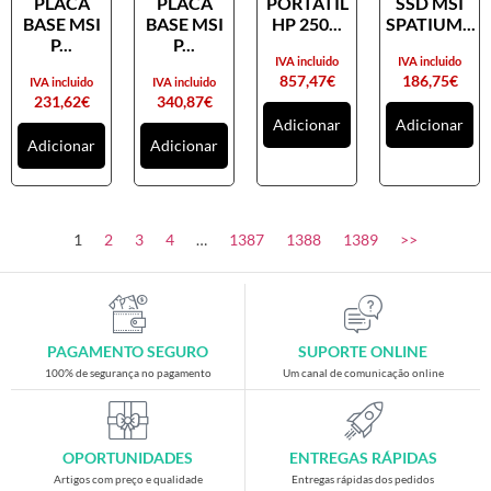
PLACA
PLACA
PORTATIL
SSD MSI
Placas gráficas
BASE MSI
BASE MSI
HP 250...
SPATIUM...
Processadores
P...
P...
IVA incluido
IVA incluido
SAIS
857,47
€
186,75
€
IVA incluido
IVA incluido
231,62
€
340,87
€
Ventoínhas
Adicionar
Adicionar
Adicionar
Adicionar
Computadores
All-in-One
Mini-PCs
1
2
3
4
…
1387
1388
1389
>>
Outros computadores
Portáteis
Torres
PAGAMENTO SEGURO
SUPORTE ONLINE
Gaming
100% de segurança no pagamento
Um canal de comunicação online
Acessórios gaming
Cadeiras gaming
OPORTUNIDADES
ENTREGAS RÁPIDAS
Merchandising
Artigos com preço e qualidade
Entregas rápidas dos pedidos