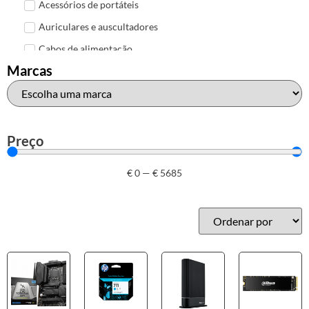
Acessórios de portáteis
Auriculares e auscultadores
Cabos de alimentação
Marcas
Colunas de Som
Hubs
Leitores de cartões
Mais acessórios USB
Preço
Malas, mochilas e bolsas
€
0
—
€
5685
Marcas
Brother
Canon
Epson
HP
Outros acessórios de informática