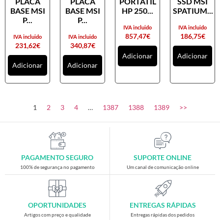
PLACA
PLACA
PORTATIL
SSD MSI
Placas gráficas
BASE MSI
BASE MSI
HP 250...
SPATIUM...
Processadores
P...
P...
IVA incluido
IVA incluido
SAIS
857,47
€
186,75
€
IVA incluido
IVA incluido
231,62
€
340,87
€
Ventoínhas
Adicionar
Adicionar
Adicionar
Adicionar
Computadores
All-in-One
Mini-PCs
1
2
3
4
…
1387
1388
1389
>>
Outros computadores
Portáteis
Torres
PAGAMENTO SEGURO
SUPORTE ONLINE
Gaming
100% de segurança no pagamento
Um canal de comunicação online
Acessórios gaming
Cadeiras gaming
OPORTUNIDADES
ENTREGAS RÁPIDAS
Merchandising
Artigos com preço e qualidade
Entregas rápidas dos pedidos