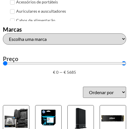
Acessórios de portáteis
Auriculares e auscultadores
Cabos de alimentação
Marcas
Colunas de Som
Hubs
Leitores de cartões
Mais acessórios USB
Preço
Malas, mochilas e bolsas
€
0
—
€
5685
Marcas
Brother
Canon
Epson
HP
Outros acessórios de informática