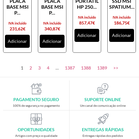
PLACA
PLACA
PORTATIL
SSD MSI
Placas gráficas
BASE MSI
BASE MSI
HP 250...
SPATIUM...
Processadores
P...
P...
IVA incluido
IVA incluido
SAIS
857,47
€
186,75
€
IVA incluido
IVA incluido
231,62
€
340,87
€
Ventoínhas
Adicionar
Adicionar
Adicionar
Adicionar
Computadores
All-in-One
Mini-PCs
1
2
3
4
…
1387
1388
1389
>>
Outros computadores
Portáteis
Torres
PAGAMENTO SEGURO
SUPORTE ONLINE
Gaming
100% de segurança no pagamento
Um canal de comunicação online
Acessórios gaming
Cadeiras gaming
OPORTUNIDADES
ENTREGAS RÁPIDAS
Merchandising
Artigos com preço e qualidade
Entregas rápidas dos pedidos