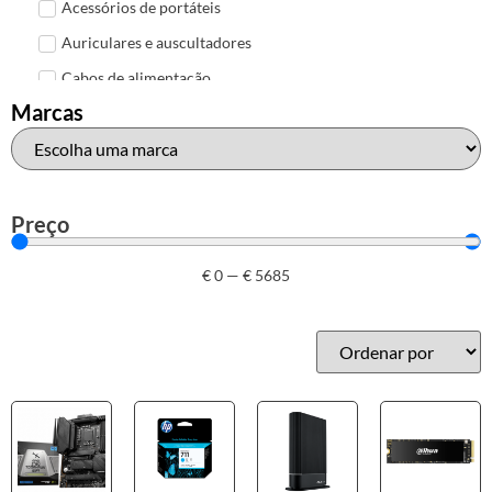
Acessórios de portáteis
Auriculares e auscultadores
Cabos de alimentação
Marcas
Colunas de Som
Hubs
Leitores de cartões
Mais acessórios USB
Preço
Malas, mochilas e bolsas
€
0
—
€
5685
Marcas
Brother
Canon
Epson
HP
Outros acessórios de informática