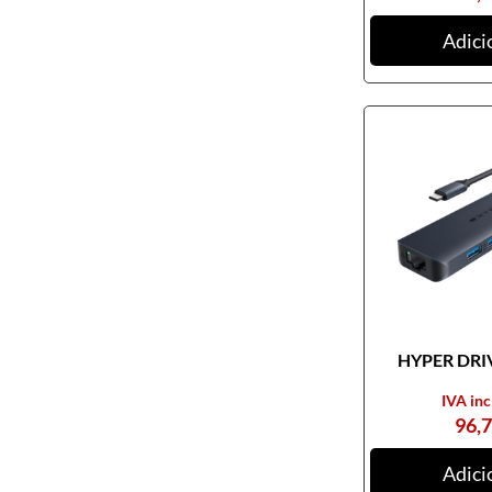
Ratos
Adici
Tablets digitalizadores
Tapetes de ratos
Teclados
Webcams
Armazenamento
Cartões de memória
CDs, DVDs e Cassetes
Discos externos
Discos internos
HYPER DRIV
Discos SSD
IVA inc
NAS
96,
Outros equipamentos de
armazenamento
Adici