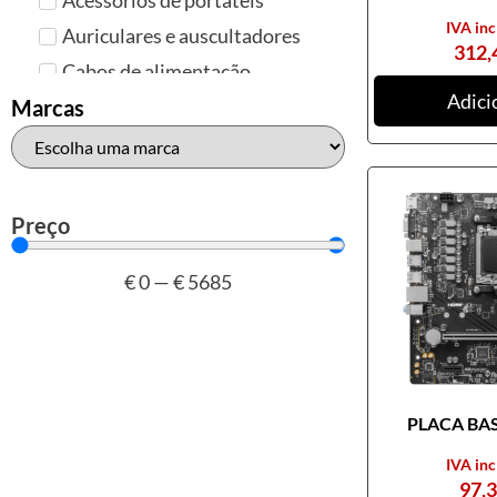
IVA inc
Auriculares e auscultadores
312,
Cabos de alimentação
Adici
Colunas de Som
Marcas
Hubs
Leitores de cartões
Mais acessórios USB
Preço
Malas, mochilas e bolsas
€
0
—
€
5685
Marcas
Brother
Canon
Epson
PLACA BASE
HP
Outros acessórios de
IVA inc
informática
97,