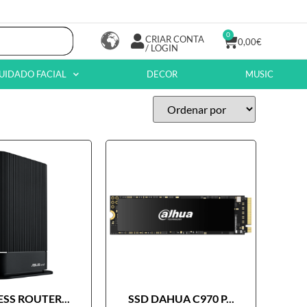
0
CRIAR CONTA
0,00
€
/ LOGIN
UIDADO FACIAL
DECOR
MUSIC
SS ROUTER...
SSD DAHUA C970 P...