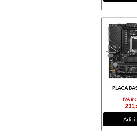
Pendrives
Cabos e adaptadores
Componentes PC
Armários rack
Caixas de PC
Coolers
Docking Station
Ferramentas
Fontes de alimentação
PLACA BASE
Memória RAM
Motherboards
IVA inc
231,
Outros componentes de PC
Pastas térmicas
Adici
Placas de som