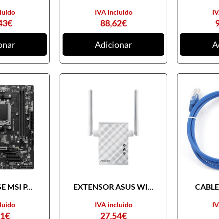
luido
IVA incluido
IV
43
€
88,62
€
onar
Adicionar
A
 MSI P...
EXTENSOR ASUS WI...
CABLE 
luido
IVA incluido
IV
31
€
27,54
€