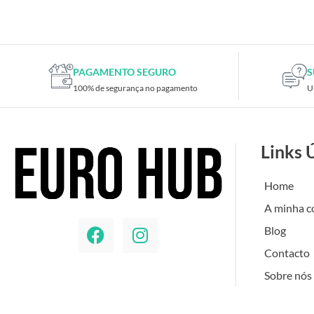
Placas de TV
Placas gráficas
Processadores
SAIS
PAGAMENTO SEGURO
S
100% de segurança no pagamento
U
Ventoínhas
Computadores
All-in-One
Links 
Mini-PCs
Outros computadores
Home
Portáteis
A minha c
Torres
Blog
Gaming
Contacto
Acessórios gaming
Sobre nós
Cadeiras gaming