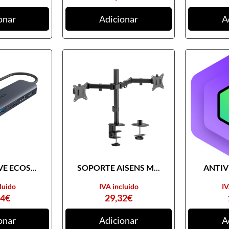
onar
Adicionar
A
E ECOS...
SOPORTE AISENS M...
ANTIVI
luido
IVA incluido
IV
74
€
29,32
€
onar
Adicionar
A