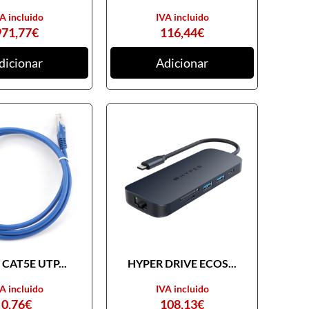
A incluido
IVA incluido
971,77
€
116,44
€
dicionar
Adicionar
CAT5E UTP...
HYPER DRIVE ECOS...
A incluido
IVA incluido
0,76
€
108,13
€