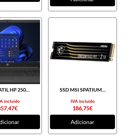
TIL HP 250...
SSD MSI SPATIUM...
A incluido
IVA incluido
857,47
€
186,75
€
dicionar
Adicionar