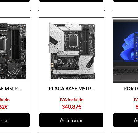
 MSI P...
PLACA BASE MSI P...
PORTA
luido
IVA incluido
IV
62
€
340,87
€
onar
Adicionar
A