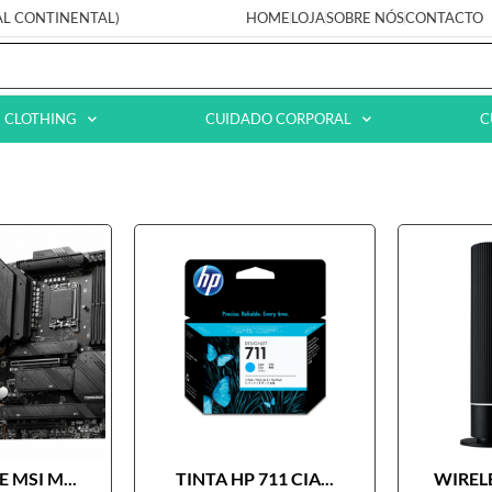
AL CONTINENTAL)
HOME
LOJA
SOBRE NÓS
CONTACTO
CLOTHING
CUIDADO CORPORAL
C
 MSI M...
TINTA HP 711 CIA...
WIRELE