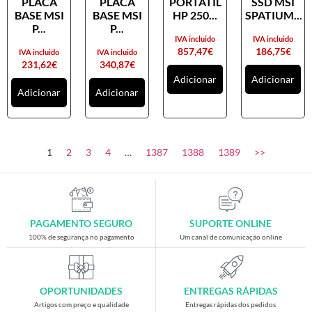
PLACA
PLACA
PORTATIL
SSD MSI
Placas gráficas
BASE MSI
BASE MSI
HP 250...
SPATIUM...
Processadores
P...
P...
IVA incluido
IVA incluido
SAIS
857,47
€
186,75
€
IVA incluido
IVA incluido
231,62
€
340,87
€
Ventoínhas
Adicionar
Adicionar
Adicionar
Adicionar
Computadores
All-in-One
Mini-PCs
1
2
3
4
…
1387
1388
1389
>>
Outros computadores
Portáteis
Torres
PAGAMENTO SEGURO
SUPORTE ONLINE
Gaming
100% de segurança no pagamento
Um canal de comunicação online
Acessórios gaming
Cadeiras gaming
OPORTUNIDADES
ENTREGAS RÁPIDAS
Merchandising
Artigos com preço e qualidade
Entregas rápidas dos pedidos