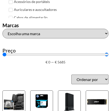
Acessórios de portáteis
Auriculares e auscultadores
Cabos de alimentação
Marcas
Colunas de Som
Hubs
Leitores de cartões
Mais acessórios USB
Preço
Malas, mochilas e bolsas
€
0
—
€
5685
Marcas
Brother
Canon
Epson
HP
Outros acessórios de informática