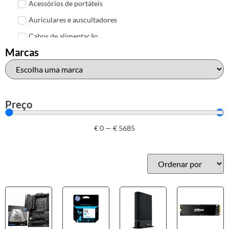
Acessórios de portáteis
Auriculares e auscultadores
Cabos de alimentação
Marcas
Colunas de Som
Hubs
Leitores de cartões
Mais acessórios USB
Preço
Malas, mochilas e bolsas
€
0
—
€
5685
Marcas
Brother
Canon
Epson
HP
Outros acessórios de informática