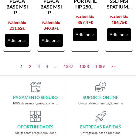
PLACA
PLACA
PORTATIL
SSD MSI
Placas gráficas
BASE MSI
BASE MSI
HP 250...
SPATIUM...
Processadores
P...
P...
IVA incluido
IVA incluido
SAIS
857,47
€
186,75
€
IVA incluido
IVA incluido
231,62
€
340,87
€
Ventoínhas
Adicionar
Adicionar
Adicionar
Adicionar
Computadores
All-in-One
Mini-PCs
1
2
3
4
…
1387
1388
1389
>>
Outros computadores
Portáteis
Torres
PAGAMENTO SEGURO
SUPORTE ONLINE
Gaming
100% de segurança no pagamento
Um canal de comunicação online
Acessórios gaming
Cadeiras gaming
OPORTUNIDADES
ENTREGAS RÁPIDAS
Merchandising
Artigos com preço e qualidade
Entregas rápidas dos pedidos