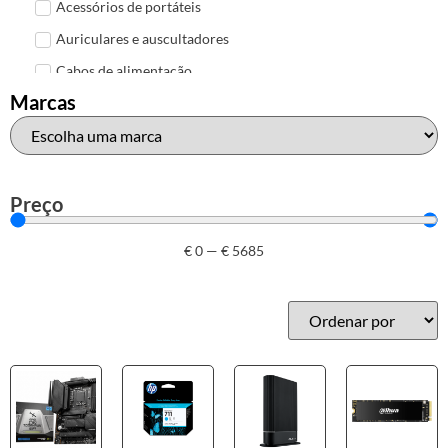
Acessórios de portáteis
Auriculares e auscultadores
Cabos de alimentação
Marcas
Colunas de Som
Hubs
Leitores de cartões
Mais acessórios USB
Preço
Malas, mochilas e bolsas
€
0
—
€
5685
Marcas
Brother
Canon
Epson
HP
Outros acessórios de informática