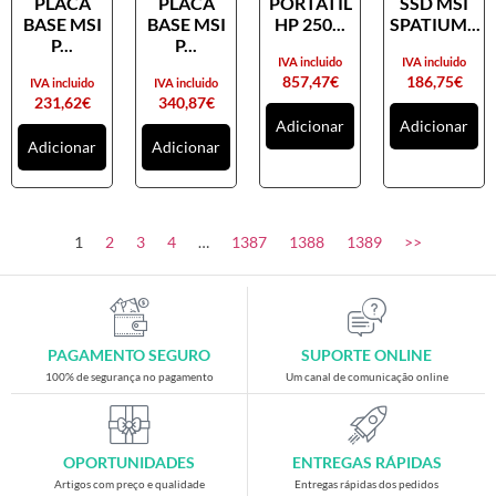
PLACA
PLACA
PORTATIL
SSD MSI
Placas gráficas
BASE MSI
BASE MSI
HP 250...
SPATIUM...
Processadores
P...
P...
IVA incluido
IVA incluido
SAIS
857,47
€
186,75
€
IVA incluido
IVA incluido
231,62
€
340,87
€
Ventoínhas
Adicionar
Adicionar
Adicionar
Adicionar
Computadores
All-in-One
Mini-PCs
1
2
3
4
…
1387
1388
1389
>>
Outros computadores
Portáteis
Torres
PAGAMENTO SEGURO
SUPORTE ONLINE
Gaming
100% de segurança no pagamento
Um canal de comunicação online
Acessórios gaming
Cadeiras gaming
OPORTUNIDADES
ENTREGAS RÁPIDAS
Merchandising
Artigos com preço e qualidade
Entregas rápidas dos pedidos