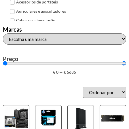
Acessórios de portáteis
Auriculares e auscultadores
Cabos de alimentação
Marcas
Colunas de Som
Hubs
Leitores de cartões
Mais acessórios USB
Preço
Malas, mochilas e bolsas
€
0
—
€
5685
Marcas
Brother
Canon
Epson
HP
Outros acessórios de informática