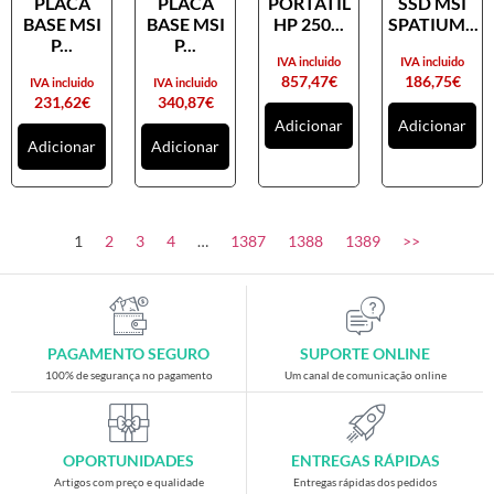
PLACA
PLACA
PORTATIL
SSD MSI
Placas gráficas
BASE MSI
BASE MSI
HP 250...
SPATIUM...
Processadores
P...
P...
IVA incluido
IVA incluido
SAIS
857,47
€
186,75
€
IVA incluido
IVA incluido
231,62
€
340,87
€
Ventoínhas
Adicionar
Adicionar
Adicionar
Adicionar
Computadores
All-in-One
Mini-PCs
1
2
3
4
…
1387
1388
1389
>>
Outros computadores
Portáteis
Torres
PAGAMENTO SEGURO
SUPORTE ONLINE
Gaming
100% de segurança no pagamento
Um canal de comunicação online
Acessórios gaming
Cadeiras gaming
OPORTUNIDADES
ENTREGAS RÁPIDAS
Merchandising
Artigos com preço e qualidade
Entregas rápidas dos pedidos