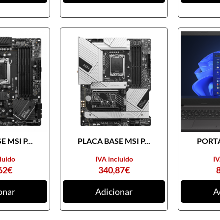
 MSI P...
PLACA BASE MSI P...
PORTA
luido
IVA incluido
IV
62
€
340,87
€
onar
Adicionar
A