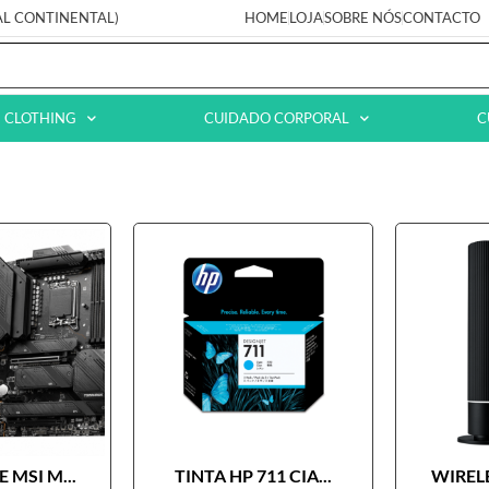
AL CONTINENTAL)
HOME
LOJA
SOBRE NÓS
CONTACTO
CLOTHING
CUIDADO CORPORAL
C
 MSI M...
TINTA HP 711 CIA...
WIRELE