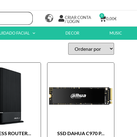
0
CRIAR CONTA
0,00
€
/ LOGIN
UIDADO FACIAL
DECOR
MUSIC
SS ROUTER...
SSD DAHUA C970 P...