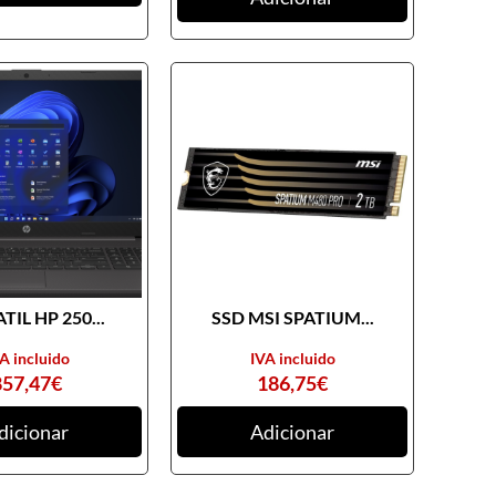
TIL HP 250...
SSD MSI SPATIUM...
A incluido
IVA incluido
857,47
€
186,75
€
dicionar
Adicionar