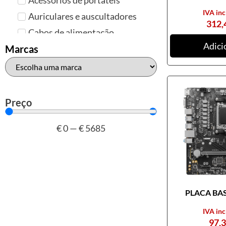
IVA inc
Auriculares e auscultadores
312,
Cabos de alimentação
Adici
Colunas de Som
Marcas
Hubs
Leitores de cartões
Mais acessórios USB
Preço
Malas, mochilas e bolsas
€
0
—
€
5685
Marcas
Brother
Canon
Epson
PLACA BASE
HP
Outros acessórios de
IVA inc
informática
97,