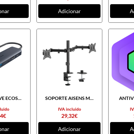
onar
Adicionar
A
E ECOS...
SOPORTE AISENS M...
ANTIVI
luido
IVA incluido
IV
74
€
29,32
€
onar
Adicionar
A