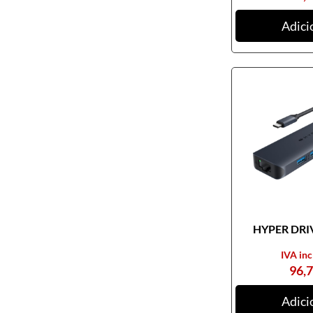
Ratos
Adici
Tablets digitalizadores
Tapetes de ratos
Teclados
Webcams
Armazenamento
Cartões de memória
CDs, DVDs e Cassetes
Discos externos
Discos internos
HYPER DRIV
Discos SSD
IVA inc
NAS
96,
Outros equipamentos de
armazenamento
Adici