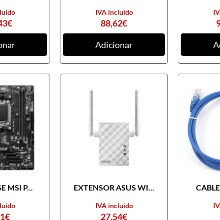
luido
IVA incluido
IV
43
€
88,62
€
onar
Adicionar
A
 MSI P...
EXTENSOR ASUS WI...
CABLE 
luido
IVA incluido
IV
31
€
27,54
€