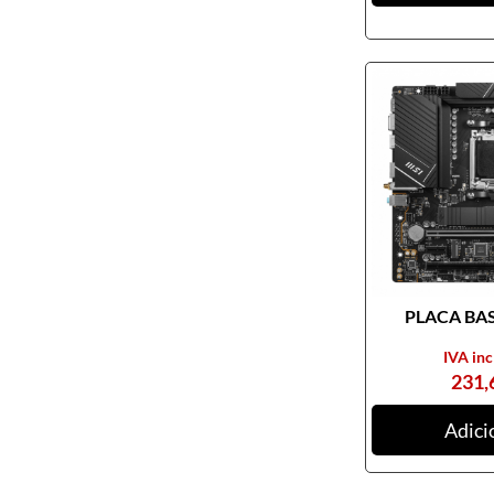
Pendrives
Cabos e adaptadores
Componentes PC
Armários rack
Caixas de PC
Coolers
Docking Station
Ferramentas
Fontes de alimentação
PLACA BASE
Memória RAM
Motherboards
IVA inc
231,
Outros componentes de PC
Pastas térmicas
Adici
Placas de som