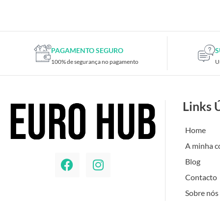
Placas de TV
Placas gráficas
Processadores
SAIS
PAGAMENTO SEGURO
S
100% de segurança no pagamento
U
Ventoínhas
Computadores
All-in-One
Links 
Mini-PCs
Outros computadores
Home
Portáteis
A minha c
Torres
Blog
Gaming
Contacto
Acessórios gaming
Sobre nós
Cadeiras gaming