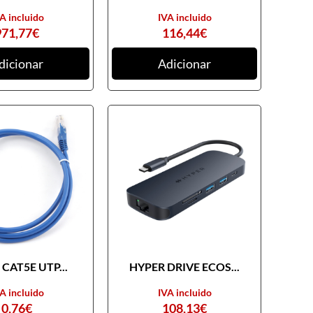
A incluido
IVA incluido
971,77
€
116,44
€
dicionar
Adicionar
CAT5E UTP...
HYPER DRIVE ECOS...
A incluido
IVA incluido
0,76
€
108,13
€