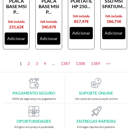
PLACA
PLACA
PORTATIL
SSD MSI
Placas gráficas
BASE MSI
BASE MSI
HP 250...
SPATIUM...
Processadores
P...
P...
IVA incluido
IVA incluido
SAIS
857,47
€
186,75
€
IVA incluido
IVA incluido
231,62
€
340,87
€
Ventoínhas
Adicionar
Adicionar
Adicionar
Adicionar
Computadores
All-in-One
Mini-PCs
1
2
3
4
…
1387
1388
1389
>>
Outros computadores
Portáteis
Torres
PAGAMENTO SEGURO
SUPORTE ONLINE
Gaming
100% de segurança no pagamento
Um canal de comunicação online
Acessórios gaming
Cadeiras gaming
OPORTUNIDADES
ENTREGAS RÁPIDAS
Merchandising
Artigos com preço e qualidade
Entregas rápidas dos pedidos