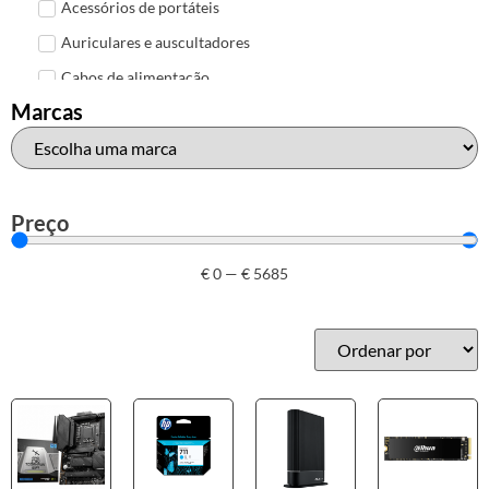
Acessórios de portáteis
Auriculares e auscultadores
Cabos de alimentação
Marcas
Colunas de Som
Hubs
Leitores de cartões
Mais acessórios USB
Preço
Malas, mochilas e bolsas
€
0
—
€
5685
Marcas
Brother
Canon
Epson
HP
Outros acessórios de informática