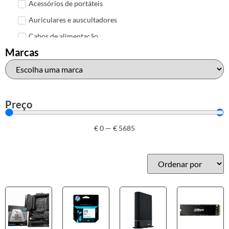
Acessórios de portáteis
Auriculares e auscultadores
Cabos de alimentação
Marcas
Colunas de Som
Hubs
Leitores de cartões
Mais acessórios USB
Preço
Malas, mochilas e bolsas
€
0
—
€
5685
Marcas
Brother
Canon
Epson
HP
Outros acessórios de informática