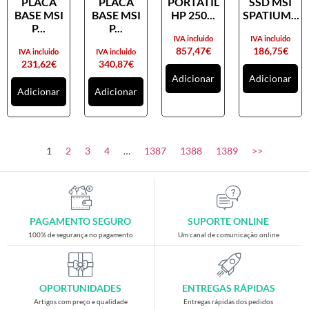
PLACA
PLACA
PORTATIL
SSD MSI
Placas gráficas
BASE MSI
BASE MSI
HP 250...
SPATIUM...
Processadores
P...
P...
IVA incluido
IVA incluido
SAIS
857,47
€
186,75
€
IVA incluido
IVA incluido
231,62
€
340,87
€
Ventoínhas
Adicionar
Adicionar
Adicionar
Adicionar
Computadores
All-in-One
Mini-PCs
1
2
3
4
…
1387
1388
1389
>>
Outros computadores
Portáteis
Torres
PAGAMENTO SEGURO
SUPORTE ONLINE
Gaming
100% de segurança no pagamento
Um canal de comunicação online
Acessórios gaming
Cadeiras gaming
OPORTUNIDADES
ENTREGAS RÁPIDAS
Merchandising
Artigos com preço e qualidade
Entregas rápidas dos pedidos