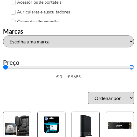
Acessórios de portáteis
Auriculares e auscultadores
Cabos de alimentação
Marcas
Colunas de Som
Hubs
Leitores de cartões
Mais acessórios USB
Preço
Malas, mochilas e bolsas
€
0
—
€
5685
Marcas
Brother
Canon
Epson
HP
Outros acessórios de informática