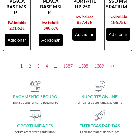
PLACA
PLACA
PORTATIL
SSD MSI
Placas gráficas
BASE MSI
BASE MSI
HP 250...
SPATIUM...
Processadores
P...
P...
IVA incluido
IVA incluido
SAIS
857,47
€
186,75
€
IVA incluido
IVA incluido
231,62
€
340,87
€
Ventoínhas
Adicionar
Adicionar
Adicionar
Adicionar
Computadores
All-in-One
Mini-PCs
1
2
3
4
…
1387
1388
1389
>>
Outros computadores
Portáteis
Torres
PAGAMENTO SEGURO
SUPORTE ONLINE
Gaming
100% de segurança no pagamento
Um canal de comunicação online
Acessórios gaming
Cadeiras gaming
OPORTUNIDADES
ENTREGAS RÁPIDAS
Merchandising
Artigos com preço e qualidade
Entregas rápidas dos pedidos