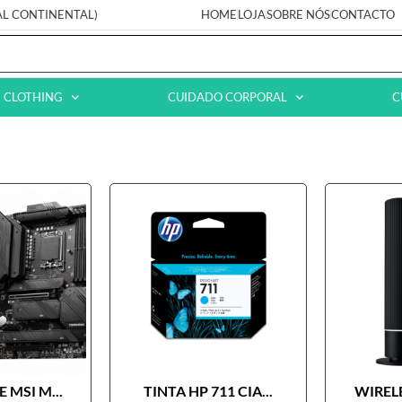
AL CONTINENTAL)
HOME
LOJA
SOBRE NÓS
CONTACTO
CLOTHING
CUIDADO CORPORAL
C
 MSI M...
TINTA HP 711 CIA...
WIRELE