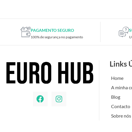
Placas de TV
Placas gráficas
Processadores
SAIS
PAGAMENTO SEGURO
S
100% de segurança no pagamento
U
Ventoínhas
Computadores
All-in-One
Links 
Mini-PCs
Outros computadores
Home
Portáteis
A minha c
Torres
Blog
Gaming
Contacto
Acessórios gaming
Sobre nós
Cadeiras gaming