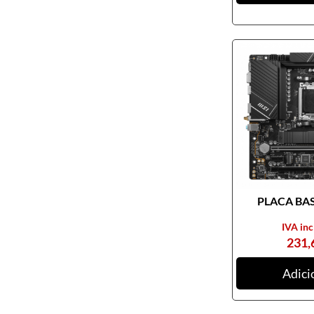
Pendrives
Cabos e adaptadores
Componentes PC
Armários rack
Caixas de PC
Coolers
Docking Station
Ferramentas
Fontes de alimentação
PLACA BASE
Memória RAM
Motherboards
IVA inc
231,
Outros componentes de PC
Pastas térmicas
Adici
Placas de som