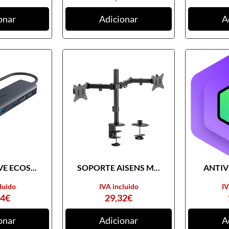
onar
Adicionar
A
E ECOS...
SOPORTE AISENS M...
ANTIVI
luido
IVA incluido
IV
74
€
29,32
€
onar
Adicionar
A