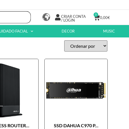
0
CRIAR CONTA
0,00
€
/ LOGIN
UIDADO FACIAL
DECOR
MUSIC
SS ROUTER...
SSD DAHUA C970 P...