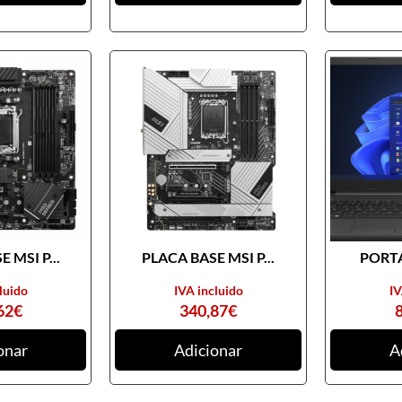
 MSI P...
PLACA BASE MSI P...
PORTA
luido
IVA incluido
IV
62
€
340,87
€
onar
Adicionar
A