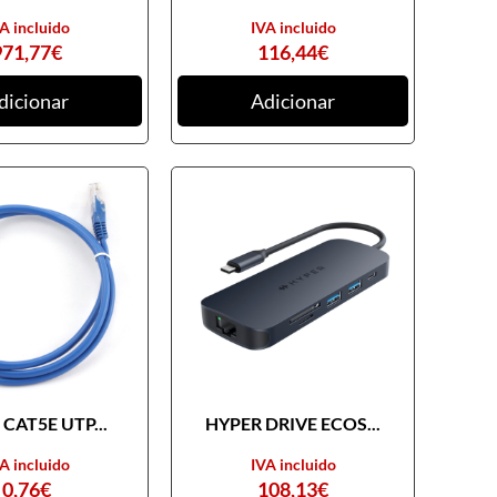
A incluido
IVA incluido
971,77
€
116,44
€
dicionar
Adicionar
CAT5E UTP...
HYPER DRIVE ECOS...
A incluido
IVA incluido
0,76
€
108,13
€