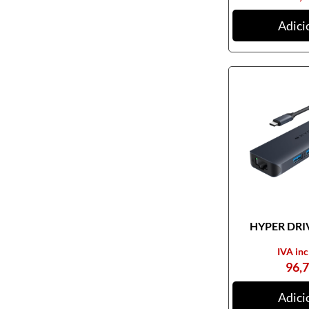
Ratos
Adici
Tablets digitalizadores
Tapetes de ratos
Teclados
Webcams
Armazenamento
Cartões de memória
CDs, DVDs e Cassetes
Discos externos
Discos internos
HYPER DRIV
Discos SSD
IVA inc
NAS
96,
Outros equipamentos de
armazenamento
Adici