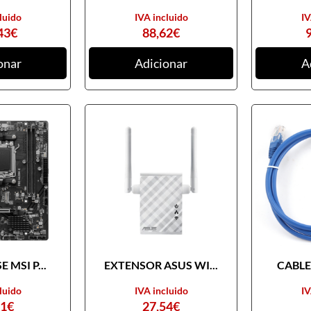
luido
IVA incluido
IV
43
€
88,62
€
onar
Adicionar
A
 MSI P...
EXTENSOR ASUS WI...
CABLE 
luido
IVA incluido
IV
31
€
27,54
€