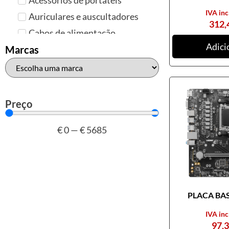
IVA inc
Auriculares e auscultadores
312,
Cabos de alimentação
Adici
Colunas de Som
Marcas
Hubs
Leitores de cartões
Mais acessórios USB
Preço
Malas, mochilas e bolsas
€
0
—
€
5685
Marcas
Brother
Canon
Epson
PLACA BASE
HP
Outros acessórios de
IVA inc
informática
97,