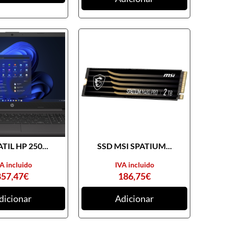
TIL HP 250...
SSD MSI SPATIUM...
A incluido
IVA incluido
857,47
€
186,75
€
dicionar
Adicionar