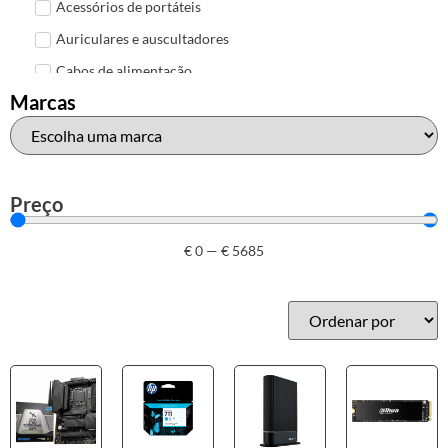
Acessórios de portáteis
Auriculares e auscultadores
Cabos de alimentação
Marcas
Colunas de Som
Hubs
Leitores de cartões
Mais acessórios USB
Preço
Malas, mochilas e bolsas
€
0
—
€
5685
Marcas
Brother
Canon
Epson
HP
Outros acessórios de informática