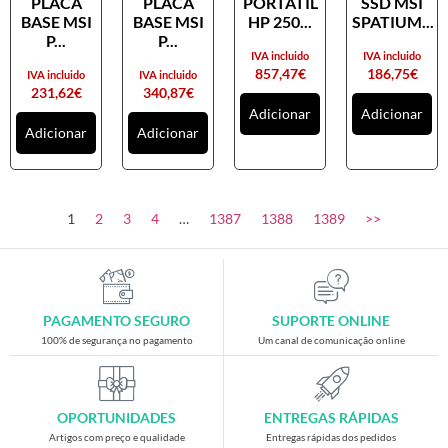
PLACA
PLACA
PORTATIL
SSD MSI
Placas gráficas
BASE MSI
BASE MSI
HP 250...
SPATIUM...
Processadores
P...
P...
IVA incluido
IVA incluido
SAIS
857,47
€
186,75
€
IVA incluido
IVA incluido
231,62
€
340,87
€
Ventoínhas
Adicionar
Adicionar
Adicionar
Adicionar
Computadores
All-in-One
Mini-PCs
1
2
3
4
…
1387
1388
1389
>>
Outros computadores
Portáteis
Torres
PAGAMENTO SEGURO
SUPORTE ONLINE
Gaming
100% de segurança no pagamento
Um canal de comunicação online
Acessórios gaming
Cadeiras gaming
OPORTUNIDADES
ENTREGAS RÁPIDAS
Merchandising
Artigos com preço e qualidade
Entregas rápidas dos pedidos