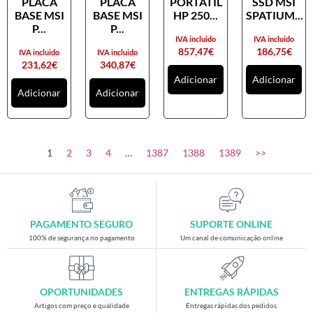
PLACA
PLACA
PORTATIL
SSD MSI
Placas gráficas
BASE MSI
BASE MSI
HP 250...
SPATIUM...
Processadores
P...
P...
IVA incluido
IVA incluido
SAIS
857,47
€
186,75
€
IVA incluido
IVA incluido
231,62
€
340,87
€
Ventoínhas
Adicionar
Adicionar
Adicionar
Adicionar
Computadores
All-in-One
Mini-PCs
1
2
3
4
…
1387
1388
1389
>>
Outros computadores
Portáteis
Torres
PAGAMENTO SEGURO
SUPORTE ONLINE
Gaming
100% de segurança no pagamento
Um canal de comunicação online
Acessórios gaming
Cadeiras gaming
OPORTUNIDADES
ENTREGAS RÁPIDAS
Merchandising
Artigos com preço e qualidade
Entregas rápidas dos pedidos