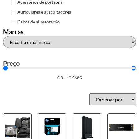
Acessórios de portáteis
Auriculares e auscultadores
Cabos de alimentação
Marcas
Colunas de Som
Hubs
Leitores de cartões
Mais acessórios USB
Preço
Malas, mochilas e bolsas
€
0
—
€
5685
Marcas
Brother
Canon
Epson
HP
Outros acessórios de informática