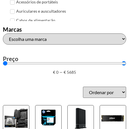
Acessórios de portáteis
Auriculares e auscultadores
Cabos de alimentação
Marcas
Colunas de Som
Hubs
Leitores de cartões
Mais acessórios USB
Preço
Malas, mochilas e bolsas
€
0
—
€
5685
Marcas
Brother
Canon
Epson
HP
Outros acessórios de informática