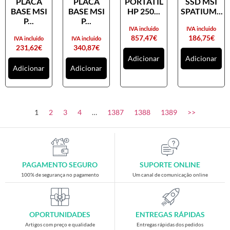
PLACA
PLACA
PORTATIL
SSD MSI
Placas gráficas
BASE MSI
BASE MSI
HP 250...
SPATIUM...
Processadores
P...
P...
IVA incluido
IVA incluido
SAIS
857,47
€
186,75
€
IVA incluido
IVA incluido
231,62
€
340,87
€
Ventoínhas
Adicionar
Adicionar
Adicionar
Adicionar
Computadores
All-in-One
Mini-PCs
1
2
3
4
…
1387
1388
1389
>>
Outros computadores
Portáteis
Torres
PAGAMENTO SEGURO
SUPORTE ONLINE
Gaming
100% de segurança no pagamento
Um canal de comunicação online
Acessórios gaming
Cadeiras gaming
OPORTUNIDADES
ENTREGAS RÁPIDAS
Merchandising
Artigos com preço e qualidade
Entregas rápidas dos pedidos