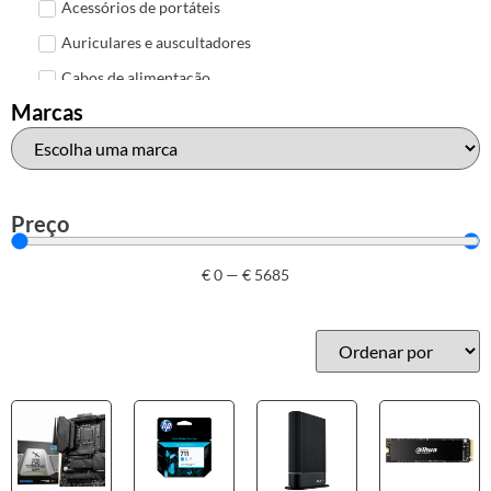
Acessórios de portáteis
Auriculares e auscultadores
Cabos de alimentação
Marcas
Colunas de Som
Hubs
Leitores de cartões
Mais acessórios USB
Preço
Malas, mochilas e bolsas
€
0
—
€
5685
Marcas
Brother
Canon
Epson
HP
Outros acessórios de informática