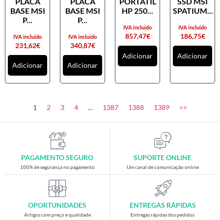
PLACA
PLACA
PORTATIL
SSD MSI
Placas gráficas
BASE MSI
BASE MSI
HP 250...
SPATIUM...
Processadores
P...
P...
IVA incluido
IVA incluido
SAIS
857,47
€
186,75
€
IVA incluido
IVA incluido
231,62
€
340,87
€
Ventoínhas
Adicionar
Adicionar
Adicionar
Adicionar
Computadores
All-in-One
Mini-PCs
1
2
3
4
…
1387
1388
1389
>>
Outros computadores
Portáteis
Torres
PAGAMENTO SEGURO
SUPORTE ONLINE
Gaming
100% de segurança no pagamento
Um canal de comunicação online
Acessórios gaming
Cadeiras gaming
OPORTUNIDADES
ENTREGAS RÁPIDAS
Merchandising
Artigos com preço e qualidade
Entregas rápidas dos pedidos