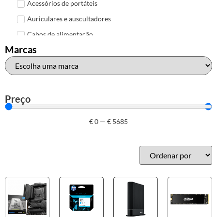
Acessórios de portáteis
Auriculares e auscultadores
Cabos de alimentação
Marcas
Colunas de Som
Hubs
Leitores de cartões
Mais acessórios USB
Preço
Malas, mochilas e bolsas
€
0
—
€
5685
Marcas
Brother
Canon
Epson
HP
Outros acessórios de informática