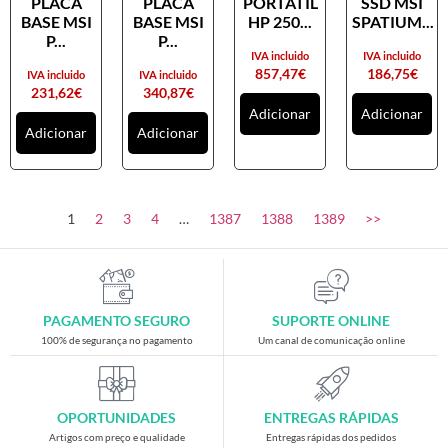
PLACA
PLACA
PORTATIL
SSD MSI
Placas gráficas
BASE MSI
BASE MSI
HP 250...
SPATIUM...
Processadores
P...
P...
IVA incluido
IVA incluido
SAIS
857,47
€
186,75
€
IVA incluido
IVA incluido
231,62
€
340,87
€
Ventoínhas
Adicionar
Adicionar
Adicionar
Adicionar
Computadores
All-in-One
Mini-PCs
1
2
3
4
…
1387
1388
1389
>>
Outros computadores
Portáteis
Torres
PAGAMENTO SEGURO
SUPORTE ONLINE
Gaming
100% de segurança no pagamento
Um canal de comunicação online
Acessórios gaming
Cadeiras gaming
OPORTUNIDADES
ENTREGAS RÁPIDAS
Merchandising
Artigos com preço e qualidade
Entregas rápidas dos pedidos