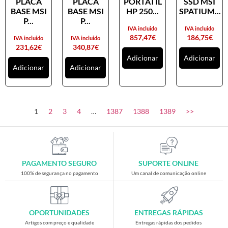
PLACA
PLACA
PORTATIL
SSD MSI
Placas gráficas
BASE MSI
BASE MSI
HP 250...
SPATIUM...
Processadores
P...
P...
IVA incluido
IVA incluido
SAIS
857,47
€
186,75
€
IVA incluido
IVA incluido
231,62
€
340,87
€
Ventoínhas
Adicionar
Adicionar
Adicionar
Adicionar
Computadores
All-in-One
Mini-PCs
1
2
3
4
…
1387
1388
1389
>>
Outros computadores
Portáteis
Torres
PAGAMENTO SEGURO
SUPORTE ONLINE
Gaming
100% de segurança no pagamento
Um canal de comunicação online
Acessórios gaming
Cadeiras gaming
OPORTUNIDADES
ENTREGAS RÁPIDAS
Merchandising
Artigos com preço e qualidade
Entregas rápidas dos pedidos