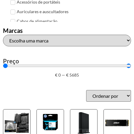
Acessórios de portáteis
Auriculares e auscultadores
Cabos de alimentação
Marcas
Colunas de Som
Hubs
Leitores de cartões
Mais acessórios USB
Preço
Malas, mochilas e bolsas
€
0
—
€
5685
Marcas
Brother
Canon
Epson
HP
Outros acessórios de informática