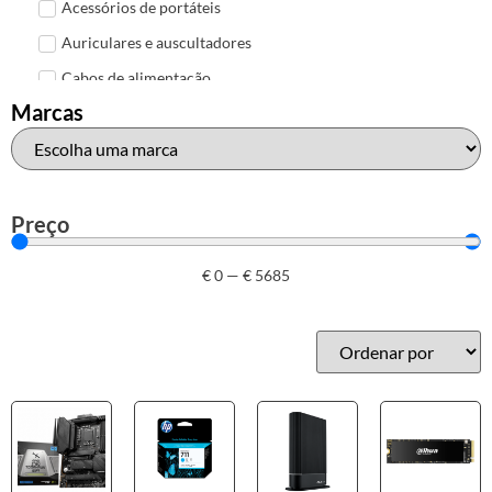
Acessórios de portáteis
Auriculares e auscultadores
Cabos de alimentação
Marcas
Colunas de Som
Hubs
Leitores de cartões
Mais acessórios USB
Preço
Malas, mochilas e bolsas
€
0
—
€
5685
Marcas
Brother
Canon
Epson
HP
Outros acessórios de informática