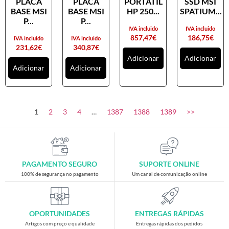
PLACA
PLACA
PORTATIL
SSD MSI
Placas gráficas
BASE MSI
BASE MSI
HP 250...
SPATIUM...
Processadores
P...
P...
IVA incluido
IVA incluido
SAIS
857,47
€
186,75
€
IVA incluido
IVA incluido
231,62
€
340,87
€
Ventoínhas
Adicionar
Adicionar
Adicionar
Adicionar
Computadores
All-in-One
Mini-PCs
1
2
3
4
…
1387
1388
1389
>>
Outros computadores
Portáteis
Torres
PAGAMENTO SEGURO
SUPORTE ONLINE
Gaming
100% de segurança no pagamento
Um canal de comunicação online
Acessórios gaming
Cadeiras gaming
OPORTUNIDADES
ENTREGAS RÁPIDAS
Merchandising
Artigos com preço e qualidade
Entregas rápidas dos pedidos