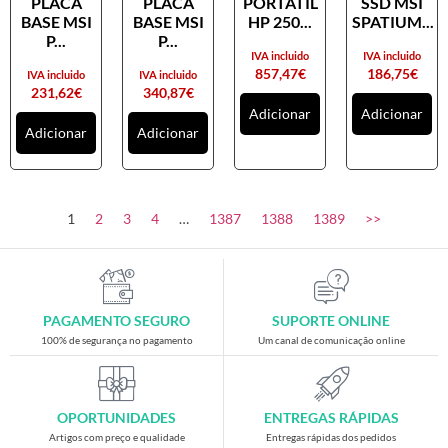
PLACA
PLACA
PORTATIL
SSD MSI
Placas gráficas
BASE MSI
BASE MSI
HP 250...
SPATIUM...
Processadores
P...
P...
IVA incluido
IVA incluido
SAIS
857,47
€
186,75
€
IVA incluido
IVA incluido
231,62
€
340,87
€
Ventoínhas
Adicionar
Adicionar
Adicionar
Adicionar
Computadores
All-in-One
Mini-PCs
1
2
3
4
…
1387
1388
1389
>>
Outros computadores
Portáteis
Torres
PAGAMENTO SEGURO
SUPORTE ONLINE
Gaming
100% de segurança no pagamento
Um canal de comunicação online
Acessórios gaming
Cadeiras gaming
OPORTUNIDADES
ENTREGAS RÁPIDAS
Merchandising
Artigos com preço e qualidade
Entregas rápidas dos pedidos