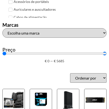
Acessórios de portáteis
Auriculares e auscultadores
Cabos de alimentação
Marcas
Colunas de Som
Hubs
Leitores de cartões
Mais acessórios USB
Preço
Malas, mochilas e bolsas
€
0
—
€
5685
Marcas
Brother
Canon
Epson
HP
Outros acessórios de informática