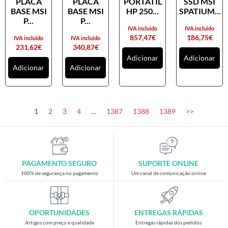
PLACA
PLACA
PORTATIL
SSD MSI
Placas gráficas
BASE MSI
BASE MSI
HP 250...
SPATIUM...
Processadores
P...
P...
IVA incluido
IVA incluido
SAIS
857,47
€
186,75
€
IVA incluido
IVA incluido
231,62
€
340,87
€
Ventoínhas
Adicionar
Adicionar
Adicionar
Adicionar
Computadores
All-in-One
Mini-PCs
1
2
3
4
…
1387
1388
1389
>>
Outros computadores
Portáteis
Torres
PAGAMENTO SEGURO
SUPORTE ONLINE
Gaming
100% de segurança no pagamento
Um canal de comunicação online
Acessórios gaming
Cadeiras gaming
OPORTUNIDADES
ENTREGAS RÁPIDAS
Merchandising
Artigos com preço e qualidade
Entregas rápidas dos pedidos