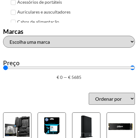
Acessórios de portáteis
Auriculares e auscultadores
Cabos de alimentação
Marcas
Colunas de Som
Hubs
Leitores de cartões
Mais acessórios USB
Preço
Malas, mochilas e bolsas
€
0
—
€
5685
Marcas
Brother
Canon
Epson
HP
Outros acessórios de informática