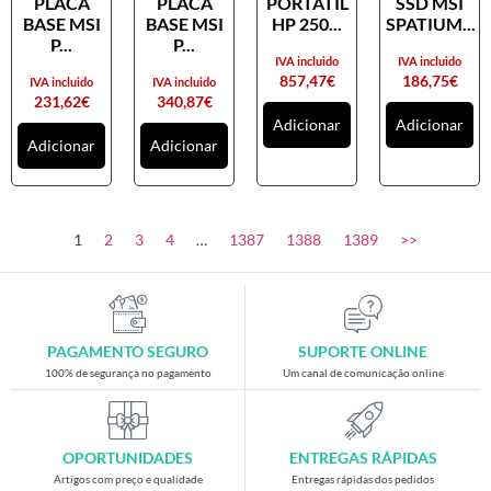
PLACA
PLACA
PORTATIL
SSD MSI
Placas gráficas
BASE MSI
BASE MSI
HP 250...
SPATIUM...
Processadores
P...
P...
IVA incluido
IVA incluido
SAIS
857,47
€
186,75
€
IVA incluido
IVA incluido
231,62
€
340,87
€
Ventoínhas
Adicionar
Adicionar
Adicionar
Adicionar
Computadores
All-in-One
Mini-PCs
1
2
3
4
…
1387
1388
1389
>>
Outros computadores
Portáteis
Torres
PAGAMENTO SEGURO
SUPORTE ONLINE
Gaming
100% de segurança no pagamento
Um canal de comunicação online
Acessórios gaming
Cadeiras gaming
OPORTUNIDADES
ENTREGAS RÁPIDAS
Merchandising
Artigos com preço e qualidade
Entregas rápidas dos pedidos