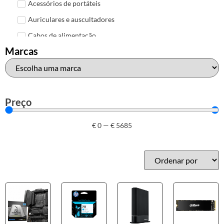
Acessórios de portáteis
Auriculares e auscultadores
Cabos de alimentação
Marcas
Colunas de Som
Hubs
Leitores de cartões
Mais acessórios USB
Preço
Malas, mochilas e bolsas
€
0
—
€
5685
Marcas
Brother
Canon
Epson
HP
Outros acessórios de informática