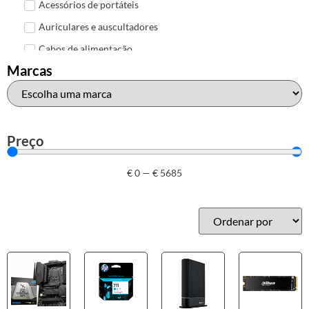
Acessórios de portáteis
Auriculares e auscultadores
Cabos de alimentação
Marcas
Colunas de Som
Hubs
Leitores de cartões
Mais acessórios USB
Preço
Malas, mochilas e bolsas
€
0
—
€
5685
Marcas
Brother
Canon
Epson
HP
Outros acessórios de informática