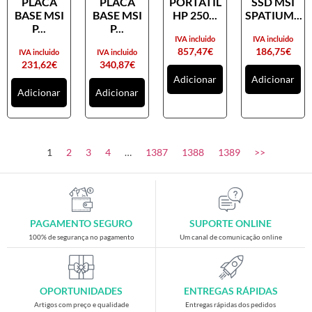
PLACA
PLACA
PORTATIL
SSD MSI
Placas gráficas
BASE MSI
BASE MSI
HP 250...
SPATIUM...
Processadores
P...
P...
IVA incluido
IVA incluido
SAIS
857,47
€
186,75
€
IVA incluido
IVA incluido
231,62
€
340,87
€
Ventoínhas
Adicionar
Adicionar
Adicionar
Adicionar
Computadores
All-in-One
Mini-PCs
1
2
3
4
…
1387
1388
1389
>>
Outros computadores
Portáteis
Torres
PAGAMENTO SEGURO
SUPORTE ONLINE
Gaming
100% de segurança no pagamento
Um canal de comunicação online
Acessórios gaming
Cadeiras gaming
OPORTUNIDADES
ENTREGAS RÁPIDAS
Merchandising
Artigos com preço e qualidade
Entregas rápidas dos pedidos