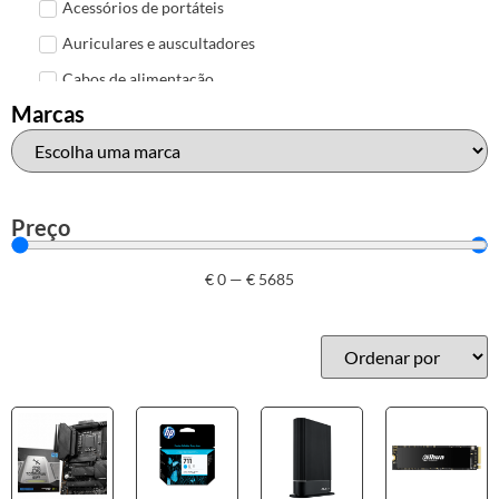
Acessórios de portáteis
Auriculares e auscultadores
Cabos de alimentação
Marcas
Colunas de Som
Hubs
Leitores de cartões
Mais acessórios USB
Preço
Malas, mochilas e bolsas
€
0
—
€
5685
Marcas
Brother
Canon
Epson
HP
Outros acessórios de informática