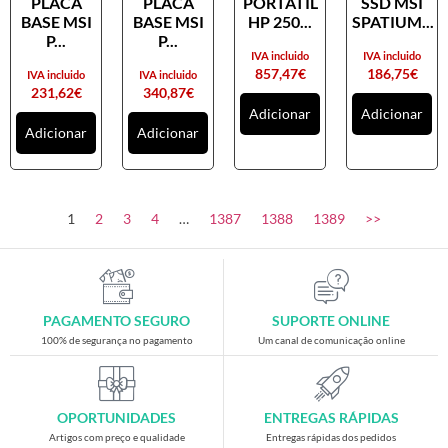
PLACA
PLACA
PORTATIL
SSD MSI
Placas gráficas
BASE MSI
BASE MSI
HP 250...
SPATIUM...
Processadores
P...
P...
IVA incluido
IVA incluido
SAIS
857,47
€
186,75
€
IVA incluido
IVA incluido
231,62
€
340,87
€
Ventoínhas
Adicionar
Adicionar
Adicionar
Adicionar
Computadores
All-in-One
Mini-PCs
1
2
3
4
…
1387
1388
1389
>>
Outros computadores
Portáteis
Torres
PAGAMENTO SEGURO
SUPORTE ONLINE
Gaming
100% de segurança no pagamento
Um canal de comunicação online
Acessórios gaming
Cadeiras gaming
OPORTUNIDADES
ENTREGAS RÁPIDAS
Merchandising
Artigos com preço e qualidade
Entregas rápidas dos pedidos