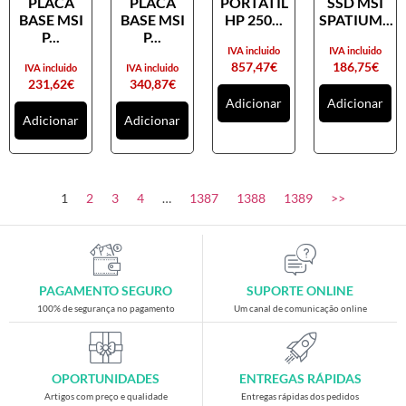
PLACA
PLACA
PORTATIL
SSD MSI
Placas gráficas
BASE MSI
BASE MSI
HP 250...
SPATIUM...
Processadores
P...
P...
IVA incluido
IVA incluido
SAIS
857,47
€
186,75
€
IVA incluido
IVA incluido
231,62
€
340,87
€
Ventoínhas
Adicionar
Adicionar
Adicionar
Adicionar
Computadores
All-in-One
Mini-PCs
1
2
3
4
…
1387
1388
1389
>>
Outros computadores
Portáteis
Torres
PAGAMENTO SEGURO
SUPORTE ONLINE
Gaming
100% de segurança no pagamento
Um canal de comunicação online
Acessórios gaming
Cadeiras gaming
OPORTUNIDADES
ENTREGAS RÁPIDAS
Merchandising
Artigos com preço e qualidade
Entregas rápidas dos pedidos