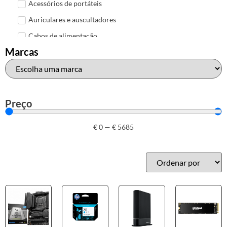
Acessórios de portáteis
Auriculares e auscultadores
Cabos de alimentação
Marcas
Colunas de Som
Hubs
Leitores de cartões
Mais acessórios USB
Preço
Malas, mochilas e bolsas
€
0
—
€
5685
Marcas
Brother
Canon
Epson
HP
Outros acessórios de informática