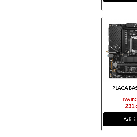
Pendrives
Cabos e adaptadores
Componentes PC
Armários rack
Caixas de PC
Coolers
Docking Station
Ferramentas
Fontes de alimentação
PLACA BASE
Memória RAM
Motherboards
IVA inc
231,
Outros componentes de PC
Pastas térmicas
Adici
Placas de som