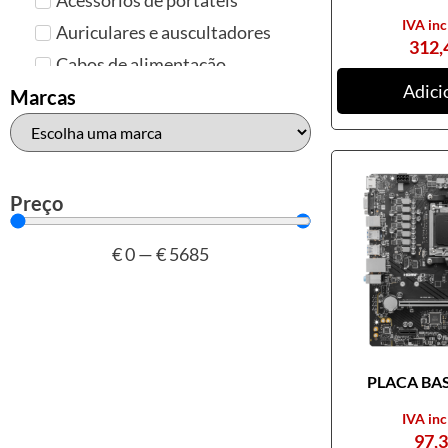
IVA inc
Auriculares e auscultadores
312,
Cabos de alimentação
Adici
Colunas de Som
Marcas
Hubs
Leitores de cartões
Mais acessórios USB
Preço
Malas, mochilas e bolsas
€
0
—
€
5685
Marcas
Brother
Canon
Epson
PLACA BASE
HP
Outros acessórios de
IVA inc
informática
97,