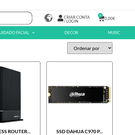
0
CRIAR CONTA
0,00
€
/ LOGIN
UIDADO FACIAL
DECOR
MUSIC
SS ROUTER...
SSD DAHUA C970 P...