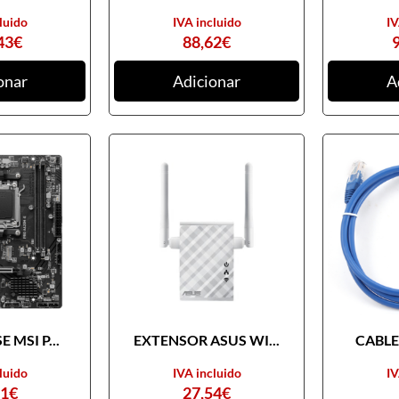
luido
IVA incluido
IV
43
€
88,62
€
onar
Adicionar
A
 MSI P...
EXTENSOR ASUS WI...
CABLE 
luido
IVA incluido
IV
31
€
27,54
€