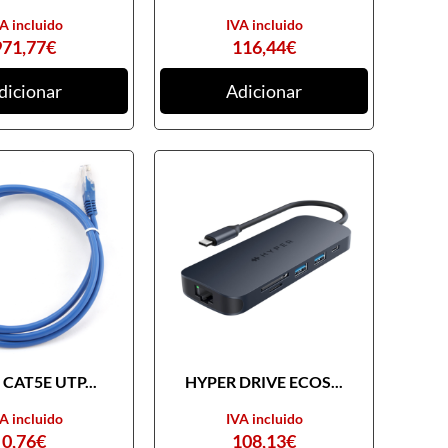
A incluido
IVA incluido
971,77
€
116,44
€
dicionar
Adicionar
CAT5E UTP...
HYPER DRIVE ECOS...
A incluido
IVA incluido
0,76
€
108,13
€