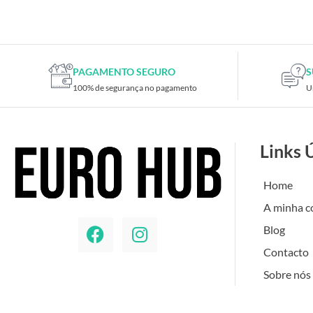
Placas de TV
Placas gráficas
Processadores
SAIS
PAGAMENTO SEGURO
S
100% de segurança no pagamento
U
Ventoínhas
Computadores
All-in-One
Links 
Mini-PCs
Outros computadores
Home
Portáteis
A minha c
Torres
Blog
Gaming
Contacto
Acessórios gaming
Sobre nós
Cadeiras gaming