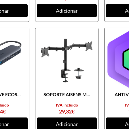
onar
Adicionar
A
E ECOS...
SOPORTE AISENS M...
ANTIVI
luido
IVA incluido
IV
74
€
29,32
€
onar
Adicionar
A