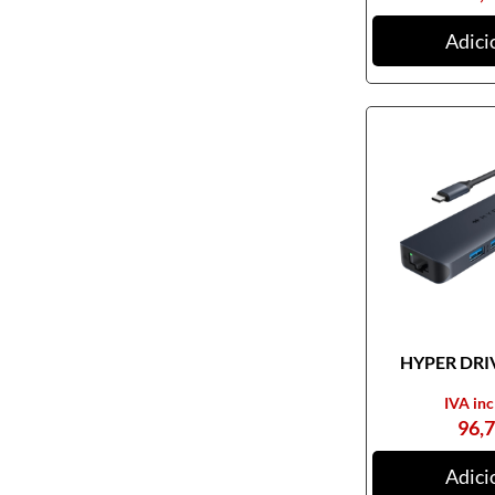
Ratos
Adici
Tablets digitalizadores
Tapetes de ratos
Teclados
Webcams
Armazenamento
Cartões de memória
CDs, DVDs e Cassetes
Discos externos
Discos internos
HYPER DRIV
Discos SSD
IVA inc
NAS
96,
Outros equipamentos de
armazenamento
Adici