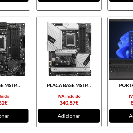
 MSI P...
PLACA BASE MSI P...
PORTA
luido
IVA incluido
IV
62
€
340,87
€
onar
Adicionar
A