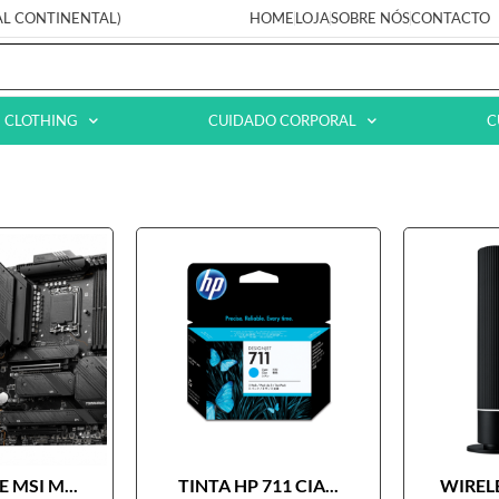
AL CONTINENTAL)
HOME
LOJA
SOBRE NÓS
CONTACTO
CLOTHING
CUIDADO CORPORAL
C
 MSI M...
TINTA HP 711 CIA...
WIRELE