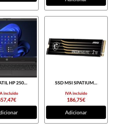
TIL HP 250...
SSD MSI SPATIUM...
A incluido
IVA incluido
857,47
€
186,75
€
dicionar
Adicionar