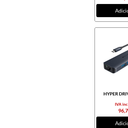
Ratos
Adici
Tablets digitalizadores
Tapetes de ratos
Teclados
Webcams
Armazenamento
Cartões de memória
CDs, DVDs e Cassetes
Discos externos
Discos internos
HYPER DRIV
Discos SSD
IVA inc
NAS
96,
Outros equipamentos de
armazenamento
Adici