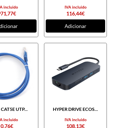
A incluido
IVA incluido
971,77
€
116,44
€
dicionar
Adicionar
CAT5E UTP...
HYPER DRIVE ECOS...
A incluido
IVA incluido
0,76
€
108,13
€