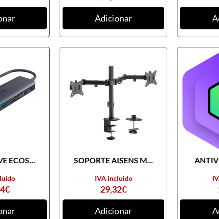
onar
Adicionar
A
E ECOS...
SOPORTE AISENS M...
ANTIVI
luido
IVA incluido
IV
74
€
29,32
€
onar
Adicionar
A