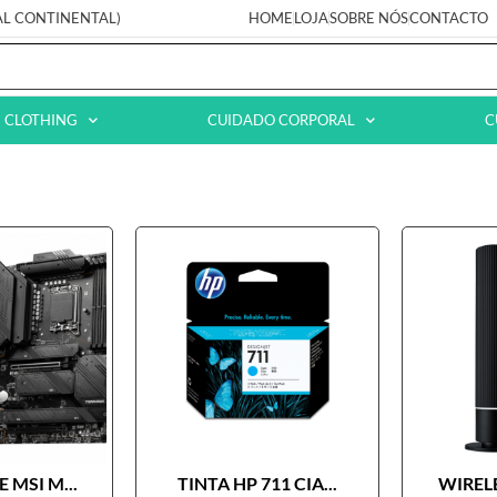
AL CONTINENTAL)
HOME
LOJA
SOBRE NÓS
CONTACTO
CLOTHING
CUIDADO CORPORAL
C
 MSI M...
TINTA HP 711 CIA...
WIRELE