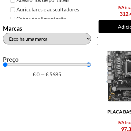
IVA inc
Auriculares e auscultadores
312,
Cabos de alimentação
Adici
Colunas de Som
Marcas
Hubs
Leitores de cartões
Mais acessórios USB
Preço
Malas, mochilas e bolsas
€
0
—
€
5685
Marcas
Brother
Canon
Epson
PLACA BASE
HP
Outros acessórios de
IVA inc
informática
97,