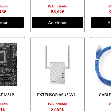
luido
IVA incluido
IV
43
€
88,62
€
onar
Adicionar
A
 MSI P...
EXTENSOR ASUS WI...
CABLE 
luido
IVA incluido
IV
31
€
27,54
€