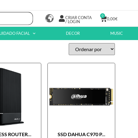
0
CRIAR CONTA
0,00
€
/ LOGIN
UIDADO FACIAL
DECOR
MUSIC
SS ROUTER...
SSD DAHUA C970 P...