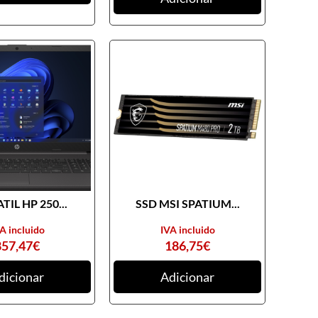
TIL HP 250...
SSD MSI SPATIUM...
A incluido
IVA incluido
857,47
€
186,75
€
dicionar
Adicionar