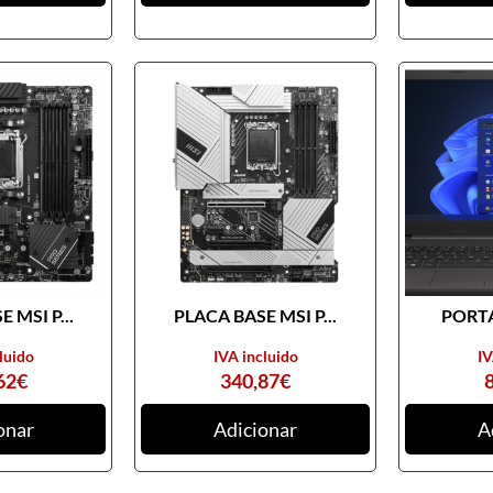
 MSI P...
PLACA BASE MSI P...
PORTA
luido
IVA incluido
IV
62
€
340,87
€
onar
Adicionar
A