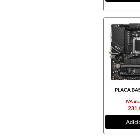
Pendrives
Cabos e adaptadores
Componentes PC
Armários rack
Caixas de PC
Coolers
Docking Station
Ferramentas
Fontes de alimentação
PLACA BASE
Memória RAM
Motherboards
IVA inc
231,
Outros componentes de PC
Pastas térmicas
Adici
Placas de som