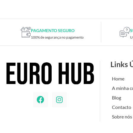
Placas de TV
Placas gráficas
Processadores
SAIS
PAGAMENTO SEGURO
S
100% de segurança no pagamento
U
Ventoínhas
Computadores
All-in-One
Links 
Mini-PCs
Outros computadores
Home
Portáteis
A minha c
Torres
Blog
Gaming
Contacto
Acessórios gaming
Sobre nós
Cadeiras gaming